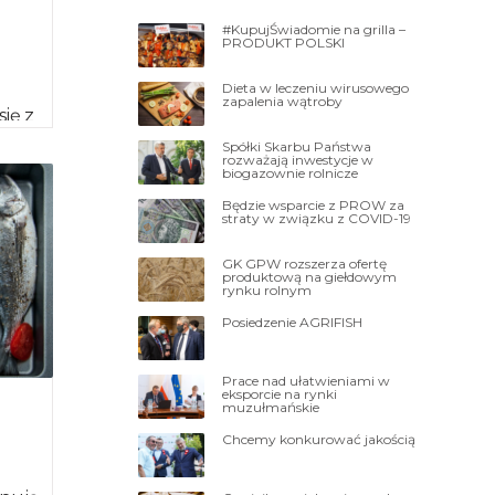
#KupujŚwiadomie na grilla –
PRODUKT POLSKI
Dieta w leczeniu wirusowego
zapalenia wątroby
ię z
snej
Spółki Skarbu Państwa
rozważają inwestycje w
biogazownie rolnicze
Będzie wsparcie z PROW za
straty w związku z COVID-19
GK GPW rozszerza ofertę
produktową na giełdowym
rynku rolnym
Posiedzenie AGRIFISH
Prace nad ułatwieniami w
eksporcie na rynki
muzułmańskie
Chcemy konkurować jakością