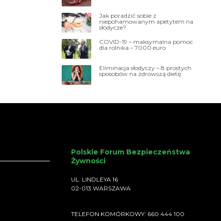
czyć,
Jak poradzić sobie z
niepohamowanym apetytem na
słodycze?
COVID-19 – maksymalna pomoc
dla rolnika – 7000 euro
Eliminacja słodyczy – 8 prostych
sposobów na zdrowszą dietę
Polskie Forum Bezpieczeństwa
Żywności
UL. LINDLEYA 16
02-013 WARSZAWA
TELEFON KOMÓRKOWY: 660 444 100