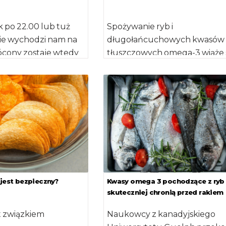
k po 22.00 lub tuż
Spożywanie ryb i
ie wychodzi nam na
długołańcuchowych kwasów
ócony zostaje wtedy
tłuszczowych omega-3 wiąże s
l dobowy, co […]
niższym ryzykiem przedwcze
śmierci – czytamy na łamach
„Journal of […]
 jest bezpieczny?
Kwasy omega 3 pochodzące z ryb
skuteczniej chronią przed rakiem
t związkiem
Naukowcy z kanadyjskiego