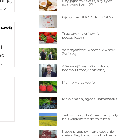
nują,
Czy jajka zwiększają ryzyko
cukrzycy typu 2?
e z
ejsze
Łączy nas PRODUKT POLSKI
prawią
Truskawki a glikemia
poposiłkowa
i
W przyszłości Rzecznik Praw
Zwierząt
ec
,
ASF wciąż zagraża polskiej
hodowli trzody chlewnej
a
Maliny na zdrowie
Mało znana jagoda kamczacka
Jest pomoc, choć nie ma zgody
na zwiększenie de minimis
Nowe przepisy – znakowanie
mięsa flagą kraju pochodzenia