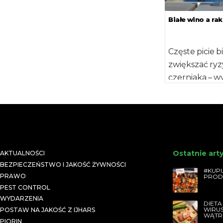
z całego świata intensywnie
poszukują sposobów, aby ryzyko
Białe wino a rak
zachorowania zminimalizować.
Wiedza w tym zakresie […]
Częste picie 
zwiększać ry
czerniaka – w
opublikowany
"Cancer Epid
[…]
Ostatnie art
AKTUALNOŚCI
BEZPIECZEŃSTWO I JAKOŚĆ ŻYWNOŚCI
#KUPU
PRAWO
PROD
PEST CONTROL
WYDARZENIA
DIETA
WIRU
POSTAW NA JAKOŚĆ Z IJHARS
WĄTR
PIORIN