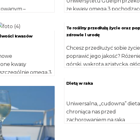
Uniwersytetu Guelph przeko
towanym –
że kwasy omega 3 pochodząc
h i kulturach
ryb są ośmiokrotnie skuteczni
– działaniu
w zapobieganiu rozwojowi
Te rośliny przedłużą życie oraz po
znym,
nowotworów […]
zdrowie i urodę
ciwości kwasów
nym
Chcesz przedłużyć sobie życie 
ym. U ludzi działanie
howe
poprawić jego jakość? Różeni
ne akrylamidu
cone kwasy
górski, wąkrota azjatycka, głóg
 kilku […]
 szczególnie omega 3
ciemne winogrona oraz czarn
łniają bardzo ważne
jagoda – oto, […]
Dietą w raka
 organizmie. Wyniki
Uniwersalna, „cudowna” dieta
chroniąca nas przed
zachorowaniem na raka
wprawdzie nie istnieje, jednak
ryzyko wystąpienia chorób