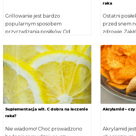
raka
Grillowanie jest bardzo
Ostatni posiłe
popularnym sposobem
przed snem n
przyrządzania posiłków. Od
zdrowie. Zakł
początku maja do końca września
naturalny cyk
Polacy poświęcają na tę czynność
około 100 […]
Suplementacja wit. C dobra na leczenie
Akrylamid – czy
raka?
Nie wiadomo! Choć prowadzono
Akrylamid jes