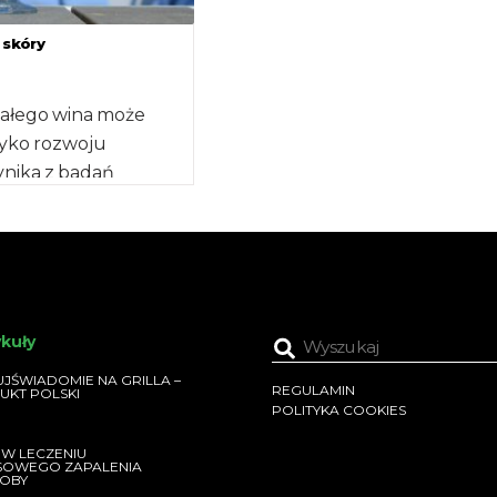
onkologicznych można ograni
zwracając uwagę […]
 skóry
białego wina może
zyko rozwoju
ynika z badań
ch na łamach pisma
emiology, Biomarkers
ykuły
JŚWIADOMIE NA GRILLA –
REGULAMIN
UKT POLSKI
POLITYKA COOKIES
 W LECZENIU
SOWEGO ZAPALENIA
OBY