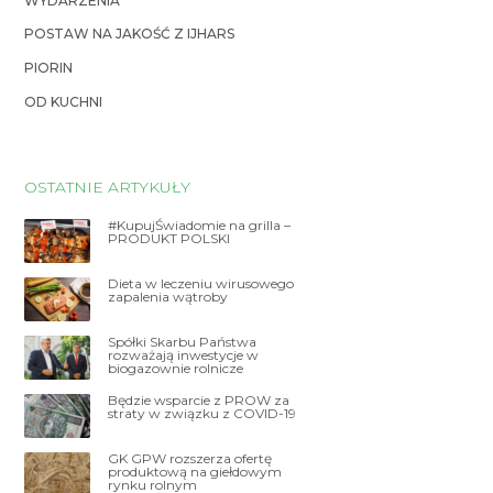
WYDARZENIA
POSTAW NA JAKOŚĆ Z IJHARS
PIORIN
OD KUCHNI
OSTATNIE ARTYKUŁY
#KupujŚwiadomie na grilla –
PRODUKT POLSKI
Dieta w leczeniu wirusowego
zapalenia wątroby
Spółki Skarbu Państwa
rozważają inwestycje w
biogazownie rolnicze
Będzie wsparcie z PROW za
straty w związku z COVID-19
GK GPW rozszerza ofertę
produktową na giełdowym
rynku rolnym