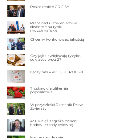
Posiedzenie AGRIFISH
Prace nad ułatwieniami w
eksporcie na rynki
muzułmańskie
Chcemy konkurować jakością
Czy jajka zwiększają ryzyko
cukrzycy typu 2?
Łączy nas PRODUKT POLSKI
Truskawki a glikemia
poposiłkowa
W przyszłości Rzecznik Praw
Zwierząt
ASF wciąż zagraża polskiej
hodowli trzody chlewnej
Maliny na zdrowie