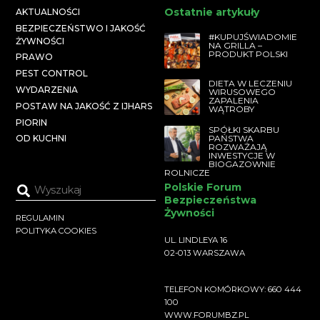
Ostatnie artykuły
AKTUALNOŚCI
BEZPIECZEŃSTWO I JAKOŚĆ
#KUPUJŚWIADOMIE
ŻYWNOŚCI
NA GRILLA –
PRODUKT POLSKI
PRAWO
PEST CONTROL
DIETA W LECZENIU
WYDARZENIA
WIRUSOWEGO
ZAPALENIA
POSTAW NA JAKOŚĆ Z IJHARS
WĄTROBY
PIORIN
SPÓŁKI SKARBU
PAŃSTWA
OD KUCHNI
ROZWAŻAJĄ
INWESTYCJE W
BIOGAZOWNIE
ROLNICZE
Polskie Forum
Bezpieczeństwa
Żywności
REGULAMIN
POLITYKA COOKIES
UL. LINDLEYA 16
02-013 WARSZAWA
TELEFON KOMÓRKOWY: 660 444
100
WWW.FORUMBZ.PL