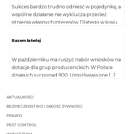
Sukces bardzo trudno odnieść w pojedynkę, a
wspólne działanie nie wyklucza przecież
istnienia własnych interesów. Dlatego w kraju
działa już […]
Razem łatwiej
W październiku ma ruszyć nabór wniosków na
dotacje dla grup producenckich. W Polsce
działa ich już ponad 900. Umożliwiają one […]
AKTUALNOŚCI
BEZPIECZEŃSTWO I JAKOŚĆ ŻYWNOŚCI
PRAWO
PEST CONTROL