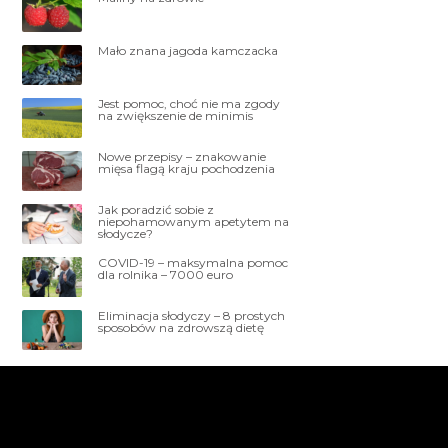
Mało znana jagoda kamczacka
Jest pomoc, choć nie ma zgody
na zwiększenie de minimis
Nowe przepisy – znakowanie
mięsa flagą kraju pochodzenia
Jak poradzić sobie z
niepohamowanym apetytem na
słodycze?
COVID-19 – maksymalna pomoc
dla rolnika – 7000 euro
Eliminacja słodyczy – 8 prostych
sposobów na zdrowszą dietę