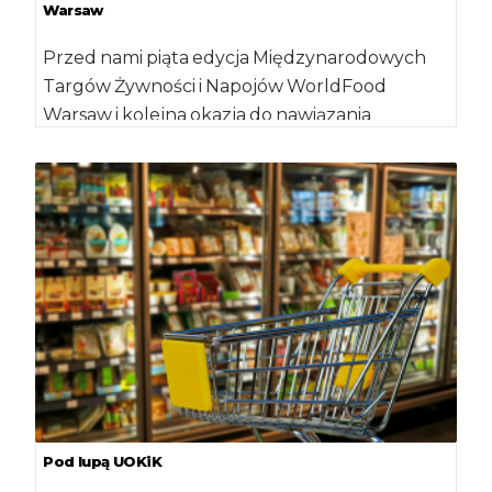
Warsaw
Przed nami piąta edycja Międzynarodowych
Targów Żywności i Napojów WorldFood
Warsaw i kolejna okazja do nawiązania
udanych, skutecznych i szerokich […]
Pod lupą UOKiK