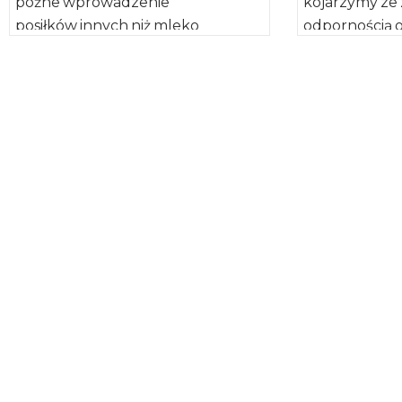
późne wprowadzenie
kojarzymy ze
posiłków innych niż mleko
odpornością 
matki może zaszkodzić dziecku –
samym – zwię
informuje "Journal of the
zachorowalno
Academy […]
z czynników 
odporność n
jest sposób […