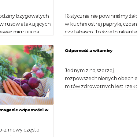
odziny bzygowatych
16 stycznia nie powinniśmy ża
i wirusów atakujących
w kuchni ostrej papryki, czos
ieważ migrują na
czy tabasco. To święto pikanter
 – znacznie dalej niż
talerzach. Wszystkie produkty
ą […]
które sprawią, […]
Odporność a witaminy
Jednym z najszerzej
rozpowszechnionych obecni
mitów zdrowotnych jest rze
dobroczynny wpływ witamin 
wzmocnienie układu odporno
Choć witaminy są niezbędne [
omaganie odporności w
no-zimowy często