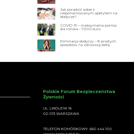
Jak poradzić sobie z
niepohamowanym apetytem na
słodycze?
COVID-19 – maksymalna pomoc
dla rolnika – 7000 euro
Eliminacja słodyczy – 8 prostych
sposobów na zdrowszą dietę
Polskie Forum Bezpieczeństwa
Żywności
UL. LINDLEYA 16
02-013 WARSZAWA
TELEFON KOMÓRKOWY: 660 444 100