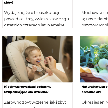
słów?
Wydaje się, że o bioasekuracji
Muchówki z r
powiedzieliśmy, zwłaszcza w ciągu
są nosicielam
ostatnich czterech lat, niemalże
pszczoły. Pon
wszystko. Poruszyliśmy tematy
duże dystanse
konieczności zmiany odzieży i […]
pszczoły, mog
Kiedy wprowadzać pokarmy
Naturalne wsp
uzupełniające dla dziecka?
chłodne dni
Zarówno zbyt wczesne, jak i zbyt
Okres jesien