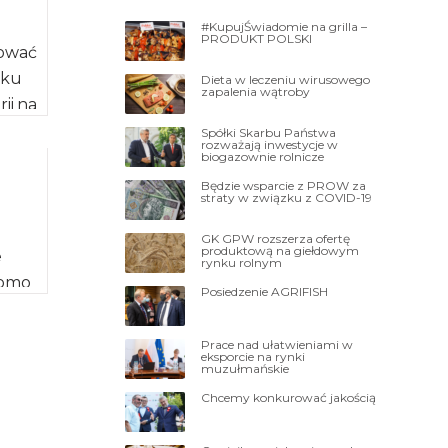
#KupujŚwiadomie na grilla –
PRODUKT POLSKI
łować
nku
Dieta w leczeniu wirusowego
zapalenia wątroby
ii na
,
Spółki Skarbu Państwa
rozważają inwestycje w
biogazownie rolnicze
Będzie wsparcie z PROW za
straty w związku z COVID-19
GK GPW rozszerza ofertę
produktową na giełdowym
e
rynku rolnym
komo
Posiedzenie AGRIFISH
na
ści.
Prace nad ułatwieniami w
eksporcie na rynki
…]
muzułmańskie
Chcemy konkurować jakością