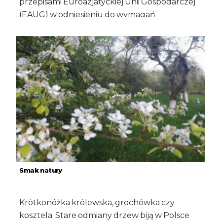
przepisami Euroazjatyckiej Unii Gospodarczej
(EAUG) w odniesieniu do wymagań
fitosanitarnych przewidzianych dla […]
Smak natury
Krótkonóżka królewska, grochówka czy
kosztela. Stare odmiany drzew biją w Polsce