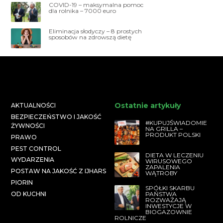
COVID-19 – maksymalna pomoc
dla rolnika – 7000 euro
Eliminacja słodyczy – 8 prostych
sposobów na zdrowszą dietę
Ostatnie artykuły
AKTUALNOŚCI
BEZPIECZEŃSTWO I JAKOŚĆ
#KUPUJŚWIADOMIE
ŻYWNOŚCI
NA GRILLA –
PRODUKT POLSKI
PRAWO
PEST CONTROL
DIETA W LECZENIU
WYDARZENIA
WIRUSOWEGO
ZAPALENIA
POSTAW NA JAKOŚĆ Z IJHARS
WĄTROBY
PIORIN
SPÓŁKI SKARBU
PAŃSTWA
OD KUCHNI
ROZWAŻAJĄ
INWESTYCJE W
BIOGAZOWNIE
ROLNICZE