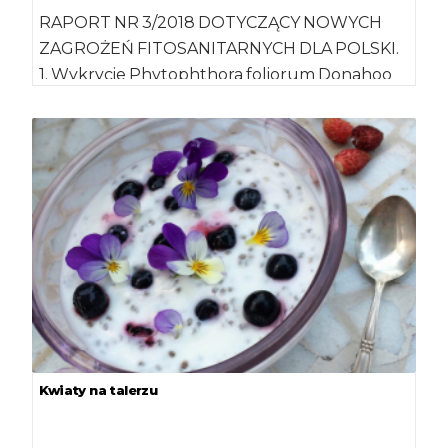
RAPORT NR 3/2018 DOTYCZĄCY NOWYCH
ZAGROŻEŃ FITOSANITARNYCH DLA POLSKI.
1. Wykrycie Phytophthora foliorum Donahoo
at al. w Hiszpanii i Szkocji Phytophthora
foliorum jest […]
Kwiaty na talerzu