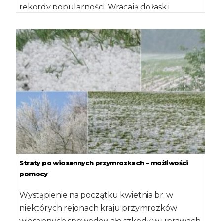
rekordy popularności. Wracają do łask i
przydomowych sadów. Choć […]
Straty po wiosennych przymrozkach – możliwości
pomocy
Wystąpienie na początku kwietnia br. w
niektórych rejonach kraju przymrozków
wiosennych spowodowało szkody w uprawach