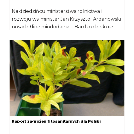
Na dziedzińcu ministerstwa rolnictwa i
rozwoju wsi minister Jan Krzysztof Ardanowski
posadził lipę miododajną. – Bardzo dziękuję
marszałkowi województwa łódzkiego […]
Raport zagrożeń fitosanitarnych dla Polski