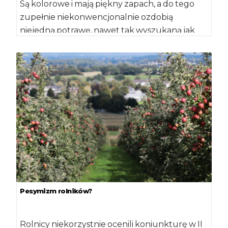
Są kolorowe i mają piękny zapach, a do tego
zupełnie niekonwencjonalnie ozdobią
niejedną potrawę, nawet tak wyszukaną jak
komunijny tort. […]
Pesymizm rolników?
Rolnicy niekorzystnie ocenili koniunkturę w II