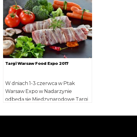
Mięso – Ambrozja Smaku”,
handlowców 
realizowanego przez Związek […]
na konsumenci
oferujących [
Targi Warsaw Food Expo 2017
W dniach 1-3 czerwca w Ptak
Warsaw Expo w Nadarzynie
odbędą się Międzynarodowe Targi
Żywności WARSAW FOOD EXPO
2017 współtowarzyszące […]