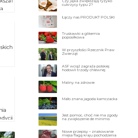
sza i
Czy jajka zwiększają ryzyko
cukrzycy typu 2?
wa
 i
Łączy nas PRODUKT POLSKI
 […]
Truskawki a glikemia
poposiłkowa
skich
W przyszłości Rzecznik Praw
Zwierząt
ASF wciąż zagraża polskiej
hodowli trzody chlewnej
a
Maliny na zdrowie
Mało znana jagoda kamczacka
nia
Jest pomoc, choć nie ma zgody
edycji
na zwiększenie de minimis
Nowe przepisy – znakowanie
017,
mięsa flagą kraju pochodzenia