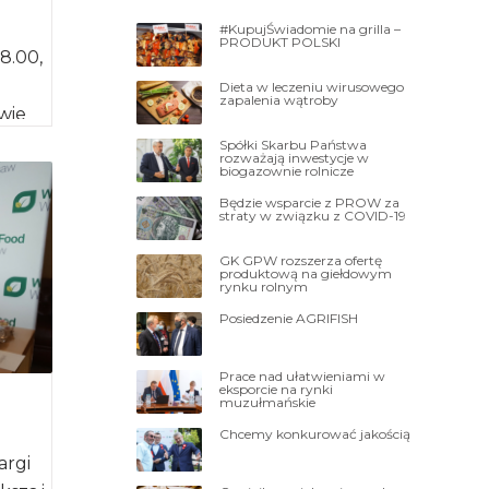
#KupujŚwiadomie na grilla –
PRODUKT POLSKI
18.00,
Dieta w leczeniu wirusowego
zapalenia wątroby
wie
obrą
Spółki Skarbu Państwa
rozważają inwestycje w
biogazownie rolnicze
Będzie wsparcie z PROW za
straty w związku z COVID-19
GK GPW rozszerza ofertę
produktową na giełdowym
rynku rolnym
Posiedzenie AGRIFISH
Prace nad ułatwieniami w
eksporcie na rynki
muzułmańskie
Chcemy konkurować jakością
argi