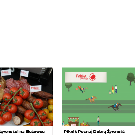
 żywności na Służewcu
Piknik Poznaj Dobrą Żywność