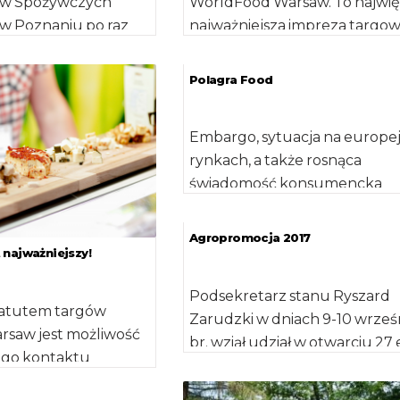
ów Spożywczych
WorldFood Warsaw. To najwięk
 w Poznaniu po raz
najważniejsza impreza targo
dą się wiosną w
poświęcona branży spożywczej
]
gastronomicznej w Warszawie.
Polagra Food
Embargo, sytuacja na europej
rynkach, a także rosnąca
świadomość konsumencka
sprawiają, że branża spożywcz
nieustannie potrzebuje
Agropromocja 2017
efektywnych działań
najważniejszy!
skoncentrowanych na […]
Podsekretarz stanu Ryszard
 atutem targów
Zarudzki w dniach 9-10 wrześ
saw jest możliwość
br. wziął udział w otwarciu 27 
ego kontaktu
Międzynarodowej Wystawy
 przetwórców i
Rolniczej AGROPROMOCJA 2