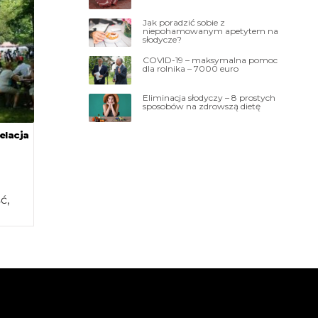
Jak poradzić sobie z
niepohamowanym apetytem na
słodycze?
COVID-19 – maksymalna pomoc
dla rolnika – 7000 euro
Eliminacja słodyczy – 8 prostych
sposobów na zdrowszą dietę
elacja
ć,
 […]