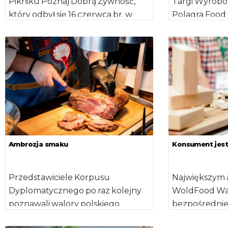
Pikniku Poznaj Dobrą Żywność,
Targi Wyrob
który odbył się 16 czerwca br. w
Polagra Food
Warszawie na terenie Wyścigów
pierwszy odbę
Konnych […]
dniach 8-10 […
Ambrozja smaku
Konsument jest 
Przedstawiciele Korpusu
Największym
Dyplomatycznego po raz kolejny
WoldFood War
poznawali walory polskiego
bezpośredni
mięsa w ramach projektu ,,Polskie
producentów,