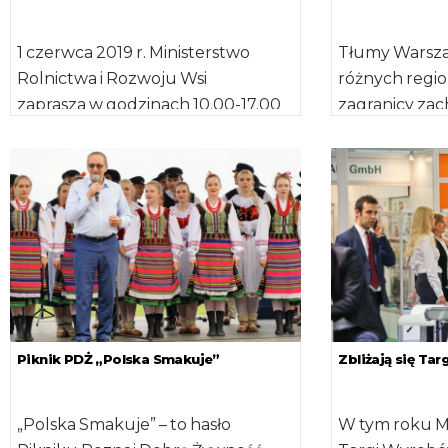
1 czerwca 2019 r. Ministerstwo
Tłumy Warszaw
Rolnictwa i Rozwoju Wsi
różnych regio
zaprasza w godzinach 10.00-17.00
zagranicy zach
do ogrodów Kancelarii Prezesa
maja polskim
Rady Ministrów w Warszawie, […]
pikniku "Pozna
Piknik PDŻ „Polska Smakuje”
Zbliżają się Ta
„Polska Smakuje” – to hasło
W tym roku 