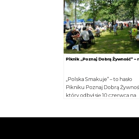
skoncentrowanych
[…]
e i wspólnie niejako
…]
Piknik „Poznaj Dobrą Żywność” – r
„Polska Smakuje” – to hasło
Pikniku Poznaj Dobrą Żywnoś
który odbył się 10 czerwca na
terenie Wyścigów Konnych
Warszawa-Służewiec. Impreza