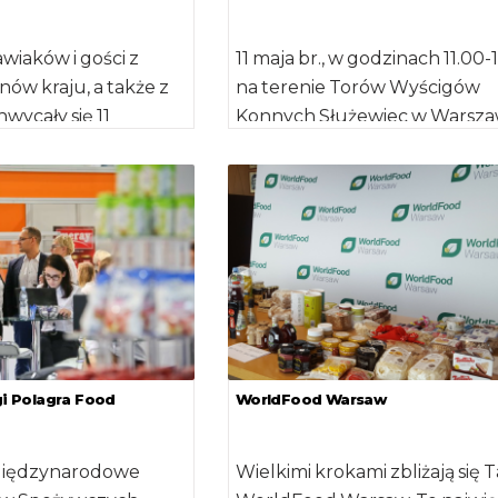
iaków i gości z
11 maja br., w godzinach 11.00-
nów kraju, a także z
na terenie Torów Wyścigów
wycały się 11
Konnych Służewiec w Warsza
i smakami podczas
odbędzie się Piknik Poznaj D
j […]
Żywność […]
rgi Polagra Food
WorldFood Warsaw
Międzynarodowe
Wielkimi krokami zbliżają się T