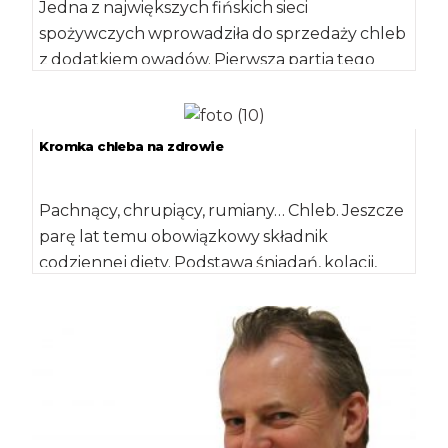
Jedna z największych fińskich sieci
spożywczych wprowadziła do sprzedaży chleb
z dodatkiem owadów. Pierwsza partia tego
pieczywa trafiła do sklepów 24 […]
Kromka chleba na zdrowie
Pachnący, chrupiący, rumiany… Chleb. Jeszcze
parę lat temu obowiązkowy składnik
codziennej diety. Podstawa śniadań, kolacji,
przekąsek, a także – nierzadko […]