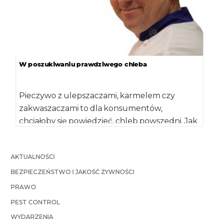
W poszukiwaniu prawdziwego chleba
Pieczywo z ulepszaczami, karmelem czy
zakwaszaczami to dla konsumentów,
chciałoby się powiedzieć, chleb powszedni. Jak
na sklepowych półkach odróżnić
pełnowartościowy […]
AKTUALNOŚCI
BEZPIECZEŃSTWO I JAKOŚĆ ŻYWNOŚCI
PRAWO
PEST CONTROL
WYDARZENIA