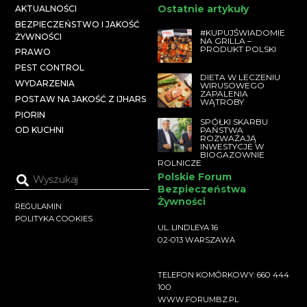
Ostatnie artykuły
AKTUALNOŚCI
BEZPIECZEŃSTWO I JAKOŚĆ
#KUPUJŚWIADOMIE
ŻYWNOŚCI
NA GRILLA –
PRODUKT POLSKI
PRAWO
PEST CONTROL
DIETA W LECZENIU
WYDARZENIA
WIRUSOWEGO
ZAPALENIA
POSTAW NA JAKOŚĆ Z IJHARS
WĄTROBY
PIORIN
SPÓŁKI SKARBU
PAŃSTWA
OD KUCHNI
ROZWAŻAJĄ
INWESTYCJE W
BIOGAZOWNIE
ROLNICZE
Polskie Forum
Bezpieczeństwa
Żywności
REGULAMIN
POLITYKA COOKIES
UL. LINDLEYA 16
02-013 WARSZAWA
TELEFON KOMÓRKOWY: 660 444
100
WWW.FORUMBZ.PL