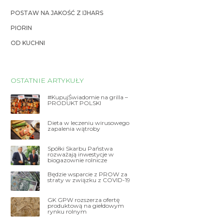
POSTAW NA JAKOŚĆ Z IJHARS
PIORIN
OD KUCHNI
OSTATNIE ARTYKUŁY
#KupujŚwiadomie na grilla –
PRODUKT POLSKI
Dieta w leczeniu wirusowego
zapalenia wątroby
Spółki Skarbu Państwa
rozważają inwestycje w
biogazownie rolnicze
Będzie wsparcie z PROW za
straty w związku z COVID-19
GK GPW rozszerza ofertę
produktową na giełdowym
rynku rolnym