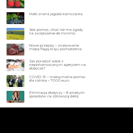
Mało znana jagoda kamczacka
Jest pomoc, choć nie ma zgody
na zwiększenie de minimis
Nowe przepisy – znakowanie
mięsa flagą kraju pochodzenia
Jak poradzić sobie z
niepohamowanym apetytem na
słodycze?
COVID-19 – maksymalna pomoc
dla rolnika – 7000 euro
Eliminacja słodyczy – 8 prostych
sposobów na zdrowszą dietę