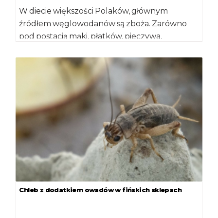
W diecie większości Polaków, głównym
źródłem węglowodanów są zboża. Zarówno
pod postacią mąki, płatków, pieczywa,
makaronów czy kaszy, zboża dominują […]
Chleb z dodatkiem owadów w fińskich sklepach