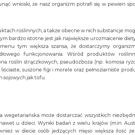
nąć wnioski, że nasz organizm potrafi się w pewien sp
ktach roślinnych, a także obecne w nich substancje mo
bardzo istotne jest jak największe urozmaicenie diety
menu tym większa szansa, że dostarczymy organiz
dłowego funkcjonowania. Wśród produktów roślin
iona roślin strączkowych, pseudozboża (np. komosa ryż
liściaste, suszone figi i morele oraz pełnoziarniste prod
 sojowych jak tofu.
a wegetariańska może dostarczać wszystkich niezbęd
et u dzieci. Wyniki badań z wielu krajów (m.in. Austra
ównież w diecie osób jedzących mięso większa ilość że