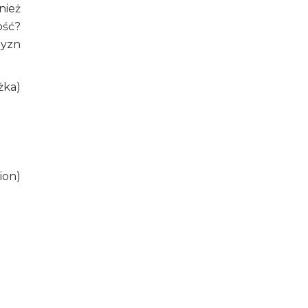
nież
ość?
zyzn
żka)
ion)