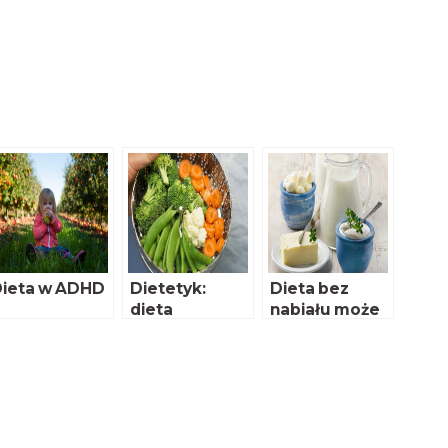
ieta w ADHD
Dietetyk:
Dieta bez
dieta
nabiału może
propłodności
powodować
owa ma coraz
niedobory
większe
wapnia?
znaczenie