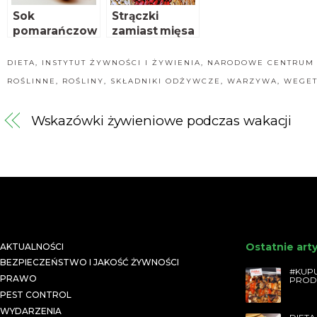
Sok
Strączki
pomarańczow
zamiast mięsa
y – zwykły sok,
niezwykłe
DIETA
,
INSTYTUT ŻYWNOŚCI I ŻYWIENIA
,
NARODOWE CENTRUM 
właściwości
ROŚLINNE
,
ROŚLINY
,
SKŁADNIKI ODŻYWCZE
,
WARZYWA
,
WEGET
Wskazówki żywieniowe podczas wakacji
Ostatnie art
AKTUALNOŚCI
BEZPIECZEŃSTWO I JAKOŚĆ ŻYWNOŚCI
#KUPU
PRAWO
PROD
PEST CONTROL
WYDARZENIA