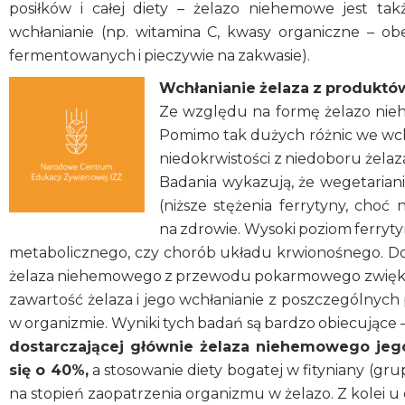
posiłków i całej diety – żelazo niehemowe jest tak
wchłanianie (np. witamina C, kwasy organiczne – o
fermentowanych i pieczywie na zakwasie).
Wchłanianie żelaza z produktó
Ze względu na formę żelazo nie
Pomimo tak dużych różnic we wchł
niedokrwistości z niedoboru żela
Badania wykazują, że wegetarian
(niższe stężenia ferrytyny, cho
na zdrowie. Wysoki poziom ferryt
metabolicznego, czy chorób układu krwionośnego. Do
żelaza niehemowego z przewodu pokarmowego zwiększa s
zawartość żelaza i jego wchłanianie z poszczególnych 
w organizmie. Wyniki tych badań są bardzo obiecujące –
dostarczającej głównie żelaza niehemowego je
się o 40%,
a stosowanie diety bogatej w fityniany (g
na stopień zaopatrzenia organizmu w żelazo. Z kolei 