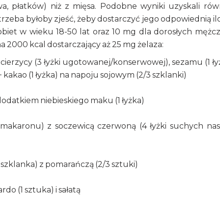
, płatków) niż z mięsa. Podobne wyniki uzyskali rów
trzeba byłoby zjeść, żeby dostarczyć jego odpowiednią il
obiet w wieku 18-50 lat oraz 10 mg dla dorosłych mężc
 na 2000 kcal dostarczający aż 25 mg żelaza:
ecierzycy (3 łyżki ugotowanej/konserwowej), sezamu (1 ły
 kakao (1 łyżka) na napoju sojowym (2/3 szklanki)
 z dodatkiem niebieskiego maku (1 łyżka)
makaronu) z soczewicą czerwoną (4 łyżki suchych nas
szklanka) z pomarańczą (2/3 sztuki)
do (1 sztuka) i sałatą