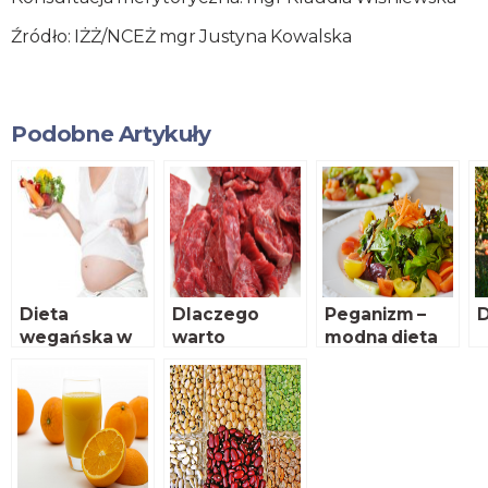
Źródło: IŻŻ/NCEŻ mgr Justyna Kowalska
Podobne Artykuły
Dieta
Dlaczego
Peganizm –
D
wegańska w
warto
modna dieta
okresie ciąży
ograniczać
na 2019?
czerwone
mięso?