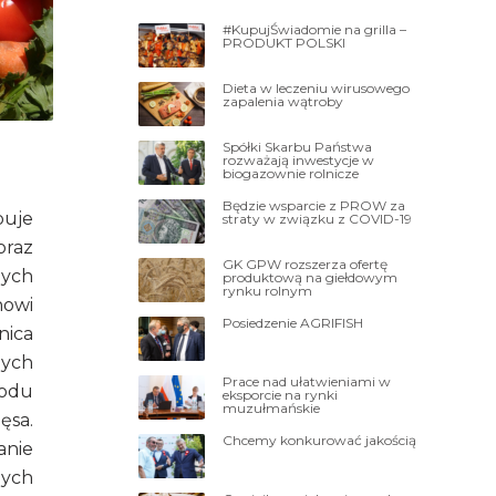
#KupujŚwiadomie na grilla –
PRODUKT POLSKI
Dieta w leczeniu wirusowego
zapalenia wątroby
Spółki Skarbu Państwa
rozważają inwestycje w
biogazownie rolnicze
Będzie wsparcie z PROW za
puje
straty w związku z COVID-19
oraz
GK GPW rozszerza ofertę
nych
produktową na giełdowym
rynku rolnym
nowi
Posiedzenie AGRIFISH
nica
nych
Prace nad ułatwieniami w
wodu
eksporcie na rynki
muzułmańskie
ęsa.
Chcemy konkurować jakością
anie
nych