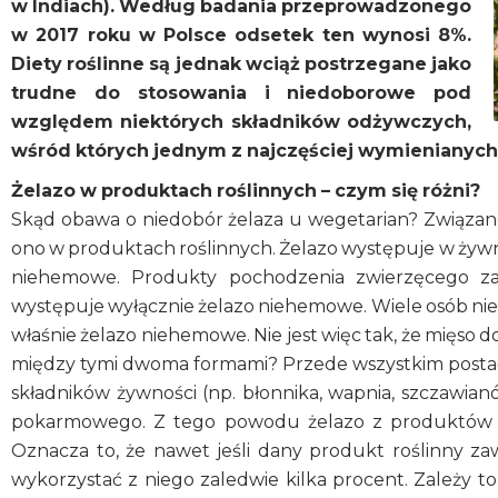
w Indiach). Według badania przeprowadzonego
w 2017 roku w Polsce odsetek ten wynosi 8%.
Diety roślinne są jednak wciąż postrzegane jako
trudne do stosowania i niedoborowe pod
względem niektórych składników odżywczych,
wśród których jednym z najczęściej wymienianych 
Żelazo w produktach roślinnych – czym się różni?
Skąd obawa o niedobór żelaza u wegetarian? Związane 
ono w produktach roślinnych. Żelazo występuje w żywn
niehemowe. Produkty pochodzenia zwierzęcego zaw
występuje wyłącznie żelazo niehemowe. Wiele osób nie z
właśnie żelazo niehemowe. Nie jest więc tak, że mięso do
między tymi dwoma formami? Przede wszystkim postać 
składników żywności (np. błonnika, wapnia, szczawia
pokarmowego. Z tego powodu żelazo z produktów roś
Oznacza to, że nawet jeśli dany produkt roślinny za
wykorzystać z niego zaledwie kilka procent. Zależy 