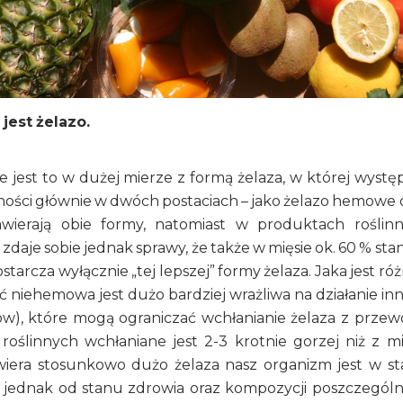
jest żelazo.
jest to w dużej mierze z formą żelaza, w której wystę
ości głównie w dwóch postaciach – jako żelazo hemowe 
ierają obie formy, natomiast w produktach roślin
daje sobie jednak sprawy, że także w mięsie ok. 60 % sta
starcza wyłącznie „tej lepszej” formy żelaza. Jaka jest róż
niehemowa jest dużo bardziej wrażliwa na działanie in
nów), które mogą ograniczać wchłanianie żelaza z prze
linnych wchłaniane jest 2-3 krotnie gorzej niż z mi
wiera stosunkowo dużo żelaza nasz organizm jest w st
to jednak od stanu zdrowia oraz kompozycji poszczegól