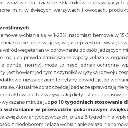
że wrażliwe na działanie składników poprawiających 
becne m.in. w świeżych warzywach i owocach, produk
w roślinnych
hemowe wchłania się w 1-23%, natomiast hemowe w 15-
anianiu nie obserwuje się większej częstości występow
za wśród wegetarian w porównaniu do osób jedzących mi
ie mają co prawda zmniejszone zapasy żelaza w organi
ć nie poniżej normy), może to mieć jednak ochronny w
yny jest bowiem jednym z czynników ryzyka rozwoju zes
datkowo niższy poziom ferrytyny powoduje, że wchłan
ię. Aktualnie coraz częściej badacze sprawdzają nie t
produktów, ale też wpływ całej diety i stanu zapasów że
 wykazano m.in. że już
po 10 tygodniach stosowania d
go wchłanianie w przewodzie pokarmowym zwięks
rupa związków antyodżywczych) przez 8 tygodni nie wpły
u osób z niedoborem żelaza wchłanianie żelaza niehemo