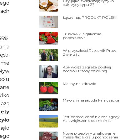
Czy jajka zwiększają ryzyko
jego
cukrzycy typu 2?
tach
Łączy nas PRODUKT POLSKI
Truskawki a glikemia
poposiłkowa
35%.
ania
W przyszłości Rzecznik Praw
Zwierząt
ęso.
zmie
ASF wciąż zagraża polskiej
pływ
hodowli trzody chlewnej
połu
Maliny na zdrowie
iane
ylko
Mało znana jagoda kamczacka
laza
iety
Jest pomoc, choć nie ma zgody
zyło
na zwiększenie de minimis
nęło
Nowe przepisy – znakowanie
wego
mięsa flagą kraju pochodzenia