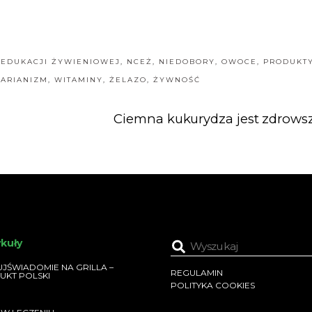
EDUKACJI ŻYWIENIOWEJ
,
NCEŻ
,
NIEDOBORY
,
OWOCE
,
PRODUKT
ARIANIZM
,
WITAMINY
,
ŻELAZO
,
ŻYWNOŚĆ
Ciemna kukurydza jest zdrows
ykuły
JŚWIADOMIE NA GRILLA –
REGULAMIN
UKT POLSKI
POLITYKA COOKIES