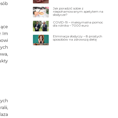
osób
Jak poradzić sobie z
niepohamowanym apetytem na
słodycze?
COVID-19 – maksymalna pomoc
dla rolnika – 7000 euro
gące
. Im
Eliminacja słodyczy – 8 prostych
sposobów na zdrowszą dietę
mowi
nych
owa,
ukty
nych
lii,
laza