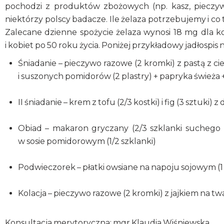
pochodzi z produktów zbożowych (np. kasz, pieczywa
niektórzy polscy badacze. Ile żelaza potrzebujemy i co 
Zalecane dzienne spożycie żelaza wynosi 18 mg dla k
i kobiet po 50 roku życia. Poniżej przykładowy jadłospis
Śniadanie – pieczywo razowe (2 kromki) z pastą z ci
i suszonych pomidorów (2 plastry) + papryka świeża +
II śniadanie – krem z tofu (2/3 kostki) i fig (3 sztuki)
Obiad – makaron gryczany (2/3 szklanki suchego 
w sosie pomidorowym (1/2 szklanki)
Podwieczorek – płatki owsiane na napoju sojowym (1 
Kolacja – pieczywo razowe (2 kromki) z jajkiem na twar
Konsultacja merytoryczna: mgr Klaudia Wiśniewska