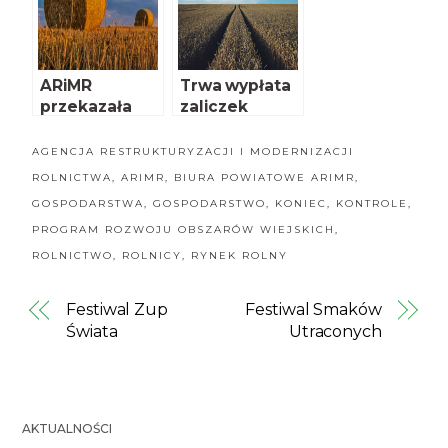
ARiMR
Trwa wypłata
przekazała
zaliczek
rolnikom 4
mld złotych
AGENCJA RESTRUKTURYZACJI I MODERNIZACJI
ROLNICTWA
,
ARIMR
,
BIURA POWIATOWE ARIMR
,
GOSPODARSTWA
,
GOSPODARSTWO
,
KONIEC
,
KONTROLE
,
PROGRAM ROZWOJU OBSZARÓW WIEJSKICH
,
ROLNICTWO
,
ROLNICY
,
RYNEK ROLNY
Festiwal Zup
Festiwal Smaków
Świata
Utraconych
AKTUALNOŚCI