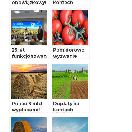
obowiązkowy!
kontach
rolników
25 lat
Pomidorowe
funkcjonowan
wyzwanie
ia ARiMR
Ponad 9 mld
Dopłaty na
wypłacone!
kontach