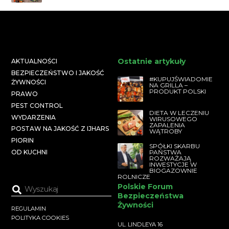
Ostatnie artykuły
AKTUALNOŚCI
BEZPIECZEŃSTWO I JAKOŚĆ
#KUPUJŚWIADOMIE
ŻYWNOŚCI
NA GRILLA –
PRODUKT POLSKI
PRAWO
PEST CONTROL
DIETA W LECZENIU
WYDARZENIA
WIRUSOWEGO
ZAPALENIA
POSTAW NA JAKOŚĆ Z IJHARS
WĄTROBY
PIORIN
SPÓŁKI SKARBU
PAŃSTWA
OD KUCHNI
ROZWAŻAJĄ
INWESTYCJE W
BIOGAZOWNIE
ROLNICZE
Polskie Forum
Bezpieczeństwa
Żywności
REGULAMIN
POLITYKA COOKIES
UL. LINDLEYA 16