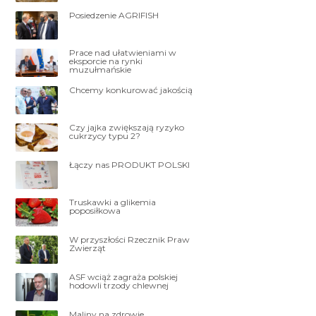
Posiedzenie AGRIFISH
Prace nad ułatwieniami w
eksporcie na rynki
muzułmańskie
Chcemy konkurować jakością
Czy jajka zwiększają ryzyko
cukrzycy typu 2?
Łączy nas PRODUKT POLSKI
Truskawki a glikemia
poposiłkowa
W przyszłości Rzecznik Praw
Zwierząt
ASF wciąż zagraża polskiej
hodowli trzody chlewnej
Maliny na zdrowie