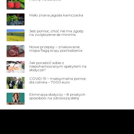
Mało znana jagoda kamczacka
Jest pomoc, choć nie ma zgody
na zwiększenie de minimis
Nowe przepisy – znakowanie
mięsa flagą kraju pochodzenia
Jak poradzić sobie z
niepohamowanym apetytem na
słodycze?
COVID-19 – maksymalna pomoc
dla rolnika – 7000 euro
Eliminacja słodyczy – 8 prostych
sposobów na zdrowszą dietę