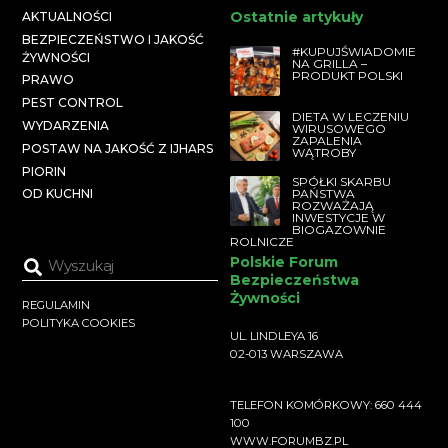
Ostatnie artykuły
AKTUALNOŚCI
BEZPIECZEŃSTWO I JAKOŚĆ
#KUPUJŚWIADOMIE
ŻYWNOŚCI
NA GRILLA –
PRODUKT POLSKI
PRAWO
PEST CONTROL
DIETA W LECZENIU
WYDARZENIA
WIRUSOWEGO
ZAPALENIA
POSTAW NA JAKOŚĆ Z IJHARS
WĄTROBY
PIORIN
SPÓŁKI SKARBU
PAŃSTWA
OD KUCHNI
ROZWAŻAJĄ
INWESTYCJE W
BIOGAZOWNIE
ROLNICZE
Polskie Forum
Bezpieczeństwa
Żywności
REGULAMIN
POLITYKA COOKIES
UL. LINDLEYA 16
02-013 WARSZAWA
TELEFON KOMÓRKOWY: 660 444
100
WWW.FORUMBZ.PL