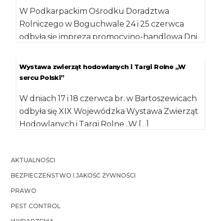
W Podkarpackim Ośrodku Doradztwa
Rolniczego w Boguchwale 24 i 25 czerwca
odbyła się impreza promocyjno-handlowa Dni
Otwartych Drzwi połączona z […]
Wystawa zwierząt hodowlanych i Targi Rolne „W
sercu Polski”
W dniach 17 i 18 czerwca br. w Bartoszewicach
odbyła się XIX Wojewódzka Wystawa Zwierząt
Hodowlanych i Targi Rolne „W […]
AKTUALNOŚCI
BEZPIECZEŃSTWO I JAKOŚĆ ŻYWNOŚCI
PRAWO
PEST CONTROL