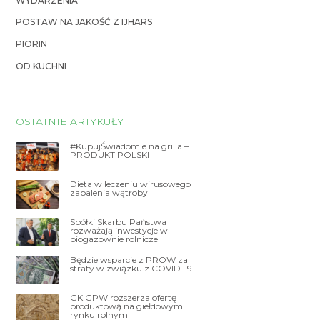
WYDARZENIA
POSTAW NA JAKOŚĆ Z IJHARS
PIORIN
OD KUCHNI
OSTATNIE ARTYKUŁY
#KupujŚwiadomie na grilla –
PRODUKT POLSKI
Dieta w leczeniu wirusowego
zapalenia wątroby
Spółki Skarbu Państwa
rozważają inwestycje w
biogazownie rolnicze
Będzie wsparcie z PROW za
straty w związku z COVID-19
GK GPW rozszerza ofertę
produktową na giełdowym
rynku rolnym