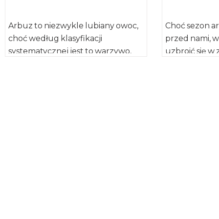
Arbuz to niezwykle lubiany owoc,
Choć sezon a
choć według klasyfikacji
przed nami, w
systematycznej jest to warzywo,
uzbroić się w
należące do rodziny dyniowatych.
niedoceniany
Arbuz daje nam nie tylko […]
ubrudził nimi 