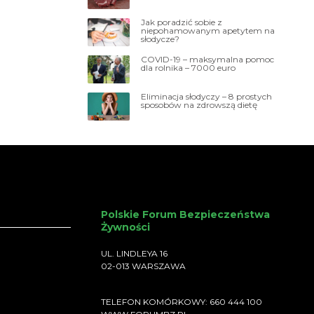
Jak poradzić sobie z
niepohamowanym apetytem na
słodycze?
COVID-19 – maksymalna pomoc
dla rolnika – 7000 euro
Eliminacja słodyczy – 8 prostych
sposobów na zdrowszą dietę
Polskie Forum Bezpieczeństwa
Żywności
UL. LINDLEYA 16
02-013 WARSZAWA
TELEFON KOMÓRKOWY: 660 444 100