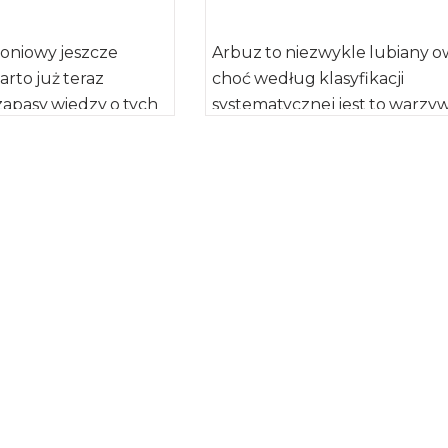
roniowy jeszcze
Arbuz to niezwykle lubiany o
arto już teraz
choć według klasyfikacji
 zapasy wiedzy o tych
systematycznej jest to warzyw
ch owocach. Kto raz
należące do rodziny dyniowat
[…]
Arbuz daje nam nie tylko […]