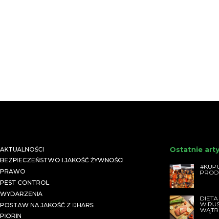
Ostatnie art
AKTUALNOŚCI
BEZPIECZEŃSTWO I JAKOŚĆ ŻYWNOŚCI
#KUPU
PRAWO
PROD
PEST CONTROL
WYDARZENIA
DIETA
WIRU
POSTAW NA JAKOŚĆ Z IJHARS
WĄTR
PIORIN