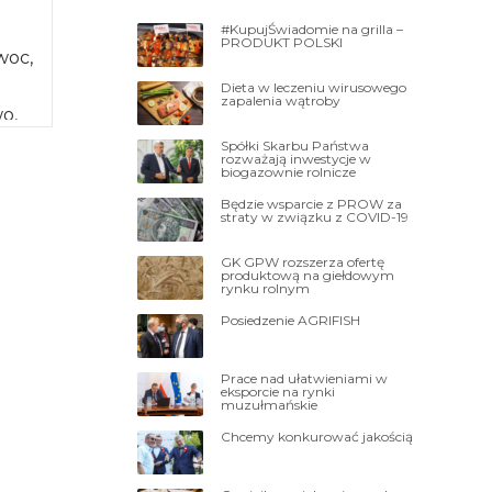
#KupujŚwiadomie na grilla –
PRODUKT POLSKI
woc,
Dieta w leczeniu wirusowego
zapalenia wątroby
o,
ych.
Spółki Skarbu Państwa
rozważają inwestycje w
biogazownie rolnicze
Będzie wsparcie z PROW za
straty w związku z COVID-19
GK GPW rozszerza ofertę
produktową na giełdowym
rynku rolnym
Posiedzenie AGRIFISH
Prace nad ułatwieniami w
eksporcie na rynki
muzułmańskie
Chcemy konkurować jakością