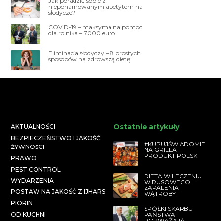
Jak poradzić sobie z
niepohamowanym apetytem na
słodycze?
COVID-19 – maksymalna pomoc
dla rolnika – 7000 euro
Eliminacja słodyczy – 8 prostych
sposobów na zdrowszą dietę
Ostatnie artykuły
AKTUALNOŚCI
BEZPIECZEŃSTWO I JAKOŚĆ
#KUPUJŚWIADOMIE
ŻYWNOŚCI
NA GRILLA –
PRODUKT POLSKI
PRAWO
PEST CONTROL
DIETA W LECZENIU
WYDARZENIA
WIRUSOWEGO
ZAPALENIA
POSTAW NA JAKOŚĆ Z IJHARS
WĄTROBY
PIORIN
SPÓŁKI SKARBU
PAŃSTWA
OD KUCHNI
ROZWAŻAJĄ