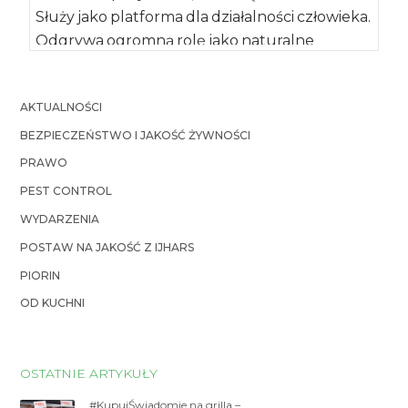
Służy jako platforma dla działalności człowieka.
Odgrywa ogromną rolę jako naturalne
siedlisko i miejsce gromadzenia […]
AKTUALNOŚCI
BEZPIECZEŃSTWO I JAKOŚĆ ŻYWNOŚCI
PRAWO
PEST CONTROL
WYDARZENIA
POSTAW NA JAKOŚĆ Z IJHARS
PIORIN
OD KUCHNI
OSTATNIE ARTYKUŁY
#KupujŚwiadomie na grilla –