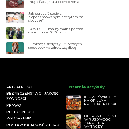
mięsa flagą kraju pochodzenia
Jak poradzić sobie z
niepohamowanym apetytem na
słodycze?
COVID-19 – maksymalna pomoc
dla rolnika – 7000 euro
Eliminacja słodyczy – 8 prostych
sposobów na zdrowszą dietę
Ostatnie artykuły
AKTUALNOŚCI
BEZPIECZEŃSTWO I JAKOŚĆ
#KUPUJŚWIADOMIE
ŻYWNOŚCI
NA GRILLA –
PRODUKT POLSKI
PRAWO
PEST CONTROL
DIETA W LECZENIU
WYDARZENIA
WIRUSOWEGO
ZAPALENIA
POSTAW NA JAKOŚĆ Z IJHARS
WĄTROBY