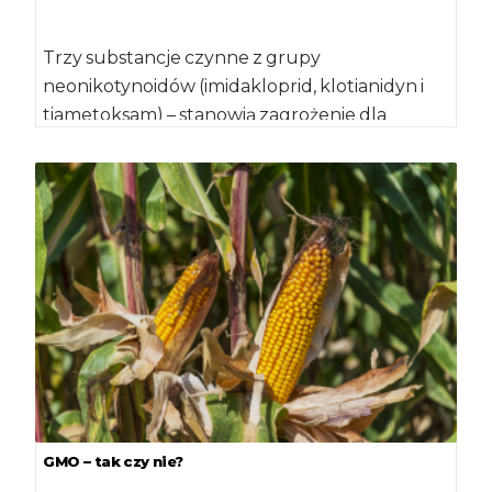
Trzy substancje czynne z grupy
neonikotynoidów (imidakloprid, klotianidyn i
tiametoksam) – stanowią zagrożenie dla
pszczół. Właśnie takie informacje zawarł unijny
[…]
GMO – tak czy nie?