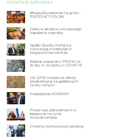
OSTATNIE ARTYKUŁY
#KupujŚwiadomie na grilla –
PRODUKT POLSKI
Dieta w leczeniu wirusowego
zapalenia wątroby
Spółki Skarbu Państwa
rozważają inwestycje w
biogazownie rolnicze
Będzie wsparcie z PROW za
straty w związku z COVID-19
GK GPW rozszerza ofertę
produktową na giełdowym
rynku rolnym
Posiedzenie AGRIFISH
Prace nad ułatwieniami w
eksporcie na rynki
muzułmańskie
Chcemy konkurować jakością