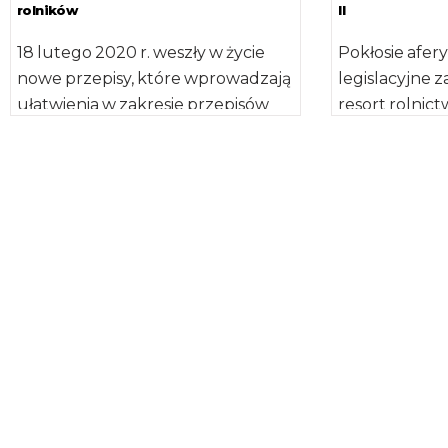
rolników
II
18 lutego 2020 r. weszły w życie
Pokłosie afer
nowe przepisy, które wprowadzają
legislacyjne
ułatwienia w zakresie przepisów
resort rolnic
weterynaryjnych dla podmiotów
pokłosiem afe
zamierzających prowadzić ubój […]
dotyczyła pr
wprowadzania