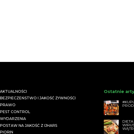
Ostatnie art
AKTUALNOŚCI
BEZPIECZEŃSTWO I JAKOŚĆ ŻYWNOŚCI
#KUPU
PRAWO
PROD
PEST CONTROL
WYDARZENIA
DIETA
WIRU
POSTAW NA JAKOŚĆ Z IJHARS
WĄTR
PIORIN