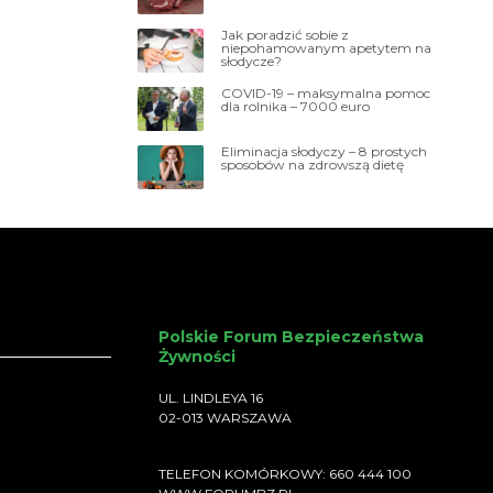
Jak poradzić sobie z
niepohamowanym apetytem na
słodycze?
COVID-19 – maksymalna pomoc
dla rolnika – 7000 euro
Eliminacja słodyczy – 8 prostych
sposobów na zdrowszą dietę
Polskie Forum Bezpieczeństwa
Żywności
UL. LINDLEYA 16
02-013 WARSZAWA
TELEFON KOMÓRKOWY: 660 444 100