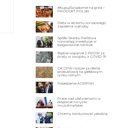
#KupujŚwiadomie na grilla –
PRODUKT POLSKI
Dieta w leczeniu wirusowego
zapalenia wątroby
yż ma
Spółki Skarbu Państwa
rozważają inwestycje w
 i
biogazownie rolnicze
Będzie wsparcie z PROW za
straty w związku z COVID-19
GK GPW rozszerza ofertę
produktową na giełdowym
rynku rolnym
Posiedzenie AGRIFISH
Prace nad ułatwieniami w
eksporcie na rynki
muzułmańskie
Chcemy konkurować jakością