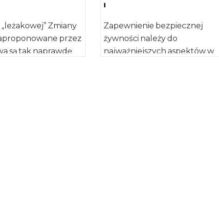
I
y „leżakowej” Zmiany
Zapewnienie bezpiecznej
 zaproponowane przez
żywności należy do
twa są tak naprawdę
najważniejszych aspektów w
ry „leżakowej”, która
funkcjonowaniu państwa, gd
ocederu nielegalnego
bezpośredni wpływ na zdrowie
 […]
życie ludzi. Działania […]