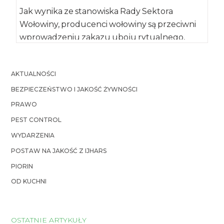
Jak wynika ze stanowiska Rady Sektora
Wołowiny, producenci wołowiny są przeciwni
wprowadzeniu zakazu uboju rytualnego,
który zakłada poselski projekt ustawy […]
AKTUALNOŚCI
BEZPIECZEŃSTWO I JAKOŚĆ ŻYWNOŚCI
PRAWO
PEST CONTROL
WYDARZENIA
POSTAW NA JAKOŚĆ Z IJHARS
PIORIN
OD KUCHNI
OSTATNIE ARTYKUŁY