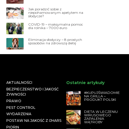
Jak poradzić sobie z
niepohamowanym apetytem na
słodycze?
COVID-19 – maksymalna pomoc
dla rolnika – 7000 euro
Eliminacja słodyczy – 8 prostych
sposobów na zdrowszą dietę
Ostatnie artykuły
AKTUALNOŚCI
BEZPIECZEŃSTWO I JAKOŚĆ
#KUPUJŚWIADOMIE
ŻYWNOŚCI
NA GRILLA –
PRODUKT POLSKI
PRAWO
PEST CONTROL
DIETA W LECZENIU
WYDARZENIA
WIRUSOWEGO
ZAPALENIA
POSTAW NA JAKOŚĆ Z IJHARS
WĄTROBY
PIORIN