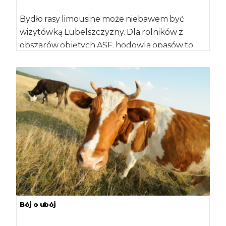
Bydło rasy limousine może niebawem być
wizytówką Lubelszczyzny. Dla rolników z
obszarów objętych ASF, hodowla opasów to
szansa na znalezienie […]
Bój o ubój