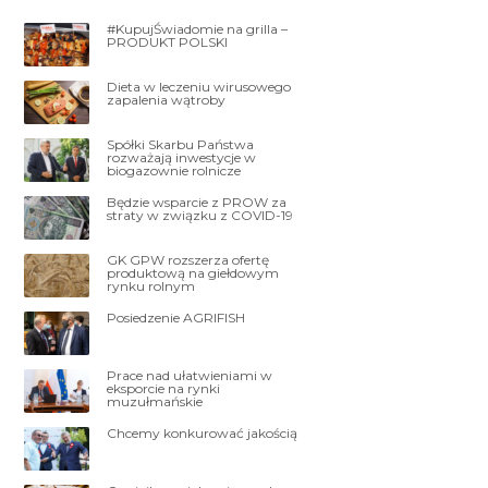
#KupujŚwiadomie na grilla –
PRODUKT POLSKI
Dieta w leczeniu wirusowego
zapalenia wątroby
Spółki Skarbu Państwa
rozważają inwestycje w
biogazownie rolnicze
Będzie wsparcie z PROW za
straty w związku z COVID-19
GK GPW rozszerza ofertę
produktową na giełdowym
rynku rolnym
Posiedzenie AGRIFISH
Prace nad ułatwieniami w
eksporcie na rynki
muzułmańskie
Chcemy konkurować jakością