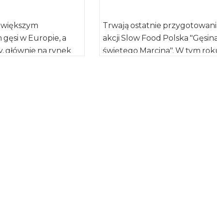
ajwiększym
Trwają ostatnie przygotowani
gęsi w Europie, a
akcji Slow Food Polska "Gęsin
y, głównie na rynek
świętego Marcina". W tym rok
ga około 20 tys. ton
startuje ona po raz dziewiąty. [