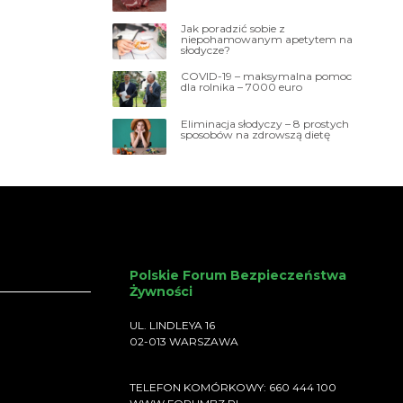
Jak poradzić sobie z
niepohamowanym apetytem na
słodycze?
COVID-19 – maksymalna pomoc
dla rolnika – 7000 euro
Eliminacja słodyczy – 8 prostych
sposobów na zdrowszą dietę
Polskie Forum Bezpieczeństwa
Żywności
UL. LINDLEYA 16
02-013 WARSZAWA
TELEFON KOMÓRKOWY: 660 444 100