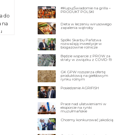
#KupujŚwiadomie na grilla –
PRODUKT POLSKI
a do
a na
Dieta w leczeniu wirusowego
zapalenia wątroby
u
…]
Spółki Skarbu Państwa
rozważają inwestycje w
biogazownie rolnicze
Będzie wsparcie z PROW za
straty w związku z COVID-19
GK GPW rozszerza ofertę
produktową na giełdowym
rynku rolnym
Posiedzenie AGRIFISH
Prace nad ułatwieniami w
eksporcie na rynki
muzułmańskie
Chcemy konkurować jakością