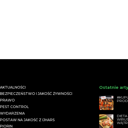
Ostatnie art
AKTUALNOŚCI
BEZPIECZEŃSTWO I JAKOŚĆ ŻYWNOŚCI
#KUPU
PRAWO
PROD
PEST CONTROL
WYDARZENIA
DIETA
WIRU
POSTAW NA JAKOŚĆ Z IJHARS
WĄTR
PIORIN