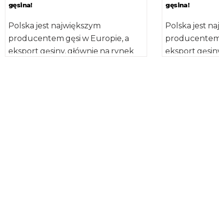
gęsina!
gęsina!
Polska jest największym
Polska jest n
producentem gęsi w Europie, a
producentem 
eksport gęsiny, głównie na rynek
eksport gęsin
niemiecki, sięga około 20 tys. ton
niemiecki, się
rocznie. […]
rocznie. […]