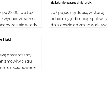
działanie ważnych białek
k po 22.00 lub tuż
Już po jednej dobie, w której
ie wychodzi nam na
ochotnicy jedli nocą i spali w c
ócony zostaje wtedy
dnia, doszło do zmian w aktyw
l dobowy, co […]
ponad […]
e i jak?
 jaką dostarczamy
nizmowi w ciągu
 na funkcjonowanie
i umysłu. Objawy,
zenie, […]