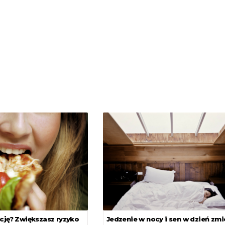
cję? Zwiększasz ryzyko
Jedzenie w nocy i sen w dzień zmi