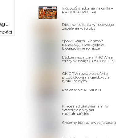
#KupujŚwiadomie na grilla –
PRODUKT POLSKI
iągu
Dieta w leczeniu wirusowego
zapalenia wątroby
ności
Spółki Skarbu Państwa
rozważają inwestycje w
biogazownie rolnicze
Będzie wsparcie z PROW za
straty w związku z COVID-19
GK GPW rozszerza ofertę
produktową na giełdowym
rynku rolnym
Posiedzenie AGRIFISH
Prace nad ułatwieniami w
eksporcie na rynki
muzułmańskie
Chcemy konkurować jakością