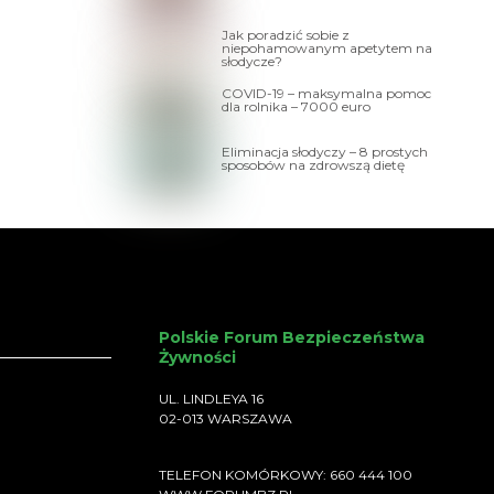
Jak poradzić sobie z
niepohamowanym apetytem na
słodycze?
COVID-19 – maksymalna pomoc
dla rolnika – 7000 euro
Eliminacja słodyczy – 8 prostych
sposobów na zdrowszą dietę
Polskie Forum Bezpieczeństwa
Żywności
UL. LINDLEYA 16
02-013 WARSZAWA
TELEFON KOMÓRKOWY: 660 444 100