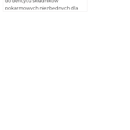
do deficytu składników
pokarmowych niezbędnych dla
optymalnego funkcjonowania i
aktywności mózgu, a tym samym
całego organizmu człowieka.
Naukowcy […]