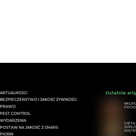
Ostatnie art
AKTUALNOŚCI
BEZPIECZEŃSTWO I JAKOŚĆ ŻYWNOŚCI
#KUPU
PRAWO
PROD
PEST CONTROL
WYDARZENIA
DIETA
WIRU
POSTAW NA JAKOŚĆ Z IJHARS
WĄTR
PIORIN