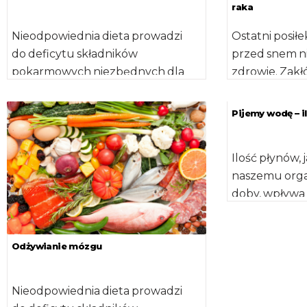
raka
Nieodpowiednia dieta prowadzi
Ostatni posiłe
do deficytu składników
przed snem n
pokarmowych niezbędnych dla
zdrowie. Zakł
optymalnego funkcjonowania i
naturalny cyk
aktywności mózgu, a tym samym
Pijemy wodę – il
całego organizmu człowieka.
Naukowcy podkreślają […]
Ilość płynów,
naszemu orga
doby, wpływa
naszego ciała 
takie jak zmęc
Odżywianie mózgu
Nieodpowiednia dieta prowadzi