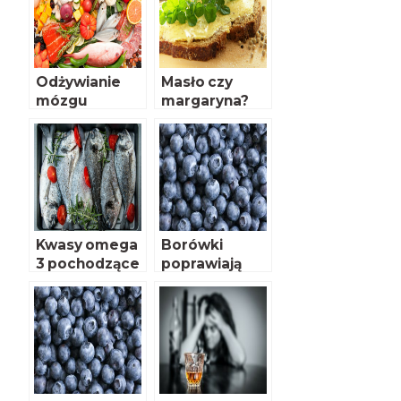
Odżywianie
Masło czy
mózgu
margaryna?
Czym
smarować
pieczywo?
Kwasy omega
Borówki
3 pochodzące
poprawiają
z ryb
funkcjonowan
skuteczniej
ie mózgu
chronią przed
rakiem