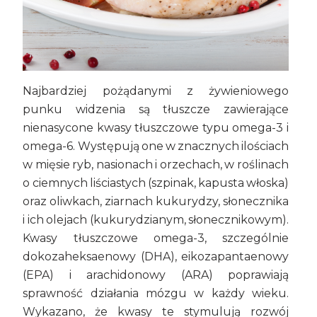
Najbardziej pożądanymi z żywieniowego
punku widzenia są tłuszcze zawierające
nienasycone kwasy tłuszczowe typu omega-3 i
omega-6. Występują one w znacznych ilościach
w mięsie ryb, nasionach i orzechach, w roślinach
o ciemnych liściastych (szpinak, kapusta włoska)
oraz oliwkach, ziarnach kukurydzy, słonecznika
i ich olejach (kukurydzianym, słonecznikowym).
Kwasy tłuszczowe omega-3, szczególnie
dokozaheksaenowy (DHA), eikozapantaenowy
(EPA) i arachidonowy (ARA) poprawiają
sprawność działania mózgu w każdy wieku.
Wykazano, że kwasy te stymulują rozwój