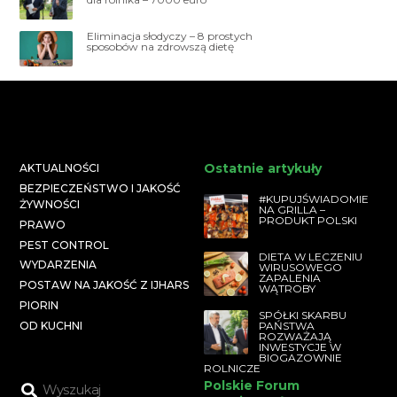
Eliminacja słodyczy – 8 prostych
sposobów na zdrowszą dietę
Ostatnie artykuły
AKTUALNOŚCI
BEZPIECZEŃSTWO I JAKOŚĆ
#KUPUJŚWIADOMIE
ŻYWNOŚCI
NA GRILLA –
PRODUKT POLSKI
PRAWO
PEST CONTROL
DIETA W LECZENIU
WYDARZENIA
WIRUSOWEGO
ZAPALENIA
POSTAW NA JAKOŚĆ Z IJHARS
WĄTROBY
PIORIN
SPÓŁKI SKARBU
PAŃSTWA
OD KUCHNI
ROZWAŻAJĄ
INWESTYCJE W
BIOGAZOWNIE
ROLNICZE
Polskie Forum