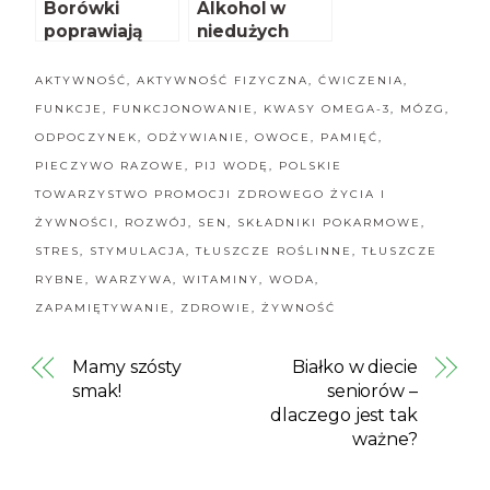
Borówki
Alkohol w
poprawiają
niedużych
funkcjonowan
ilościach
ie mózgu
szkodliwy dla
AKTYWNOŚĆ
,
AKTYWNOŚĆ FIZYCZNA
,
ĆWICZENIA
,
mózgu
FUNKCJE
,
FUNKCJONOWANIE
,
KWASY OMEGA-3
,
MÓZG
,
ODPOCZYNEK
,
ODŻYWIANIE
,
OWOCE
,
PAMIĘĆ
,
PIECZYWO RAZOWE
,
PIJ WODĘ
,
POLSKIE
TOWARZYSTWO PROMOCJI ZDROWEGO ŻYCIA I
ŻYWNOŚCI
,
ROZWÓJ
,
SEN
,
SKŁADNIKI POKARMOWE
,
STRES
,
STYMULACJA
,
TŁUSZCZE ROŚLINNE
,
TŁUSZCZE
RYBNE
,
WARZYWA
,
WITAMINY
,
WODA
,
ZAPAMIĘTYWANIE
,
ZDROWIE
,
ŻYWNOŚĆ
Mamy szósty
Białko w diecie
smak!
seniorów –
dlaczego jest tak
ważne?