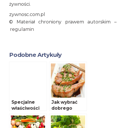
żywności.
zywnosc.com.pl
© Materiał chroniony prawem autorskim –
regulamin
Podobne Artykuły
Specjalne
Jak wybrać
właściwości
dobrego
kwasów
łososia
tłuszczowych