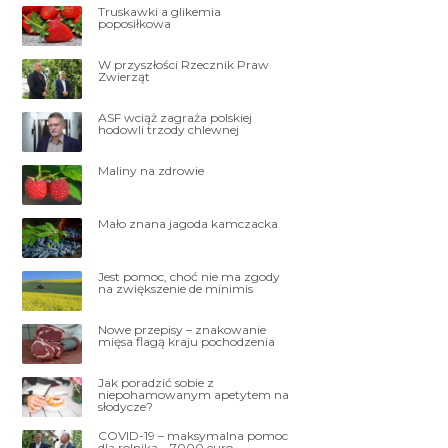
Truskawki a glikemia
poposiłkowa
W przyszłości Rzecznik Praw
Zwierząt
ASF wciąż zagraża polskiej
hodowli trzody chlewnej
Maliny na zdrowie
Mało znana jagoda kamczacka
Jest pomoc, choć nie ma zgody
na zwiększenie de minimis
Nowe przepisy – znakowanie
mięsa flagą kraju pochodzenia
Jak poradzić sobie z
niepohamowanym apetytem na
słodycze?
COVID-19 – maksymalna pomoc
dla rolnika – 7000 euro