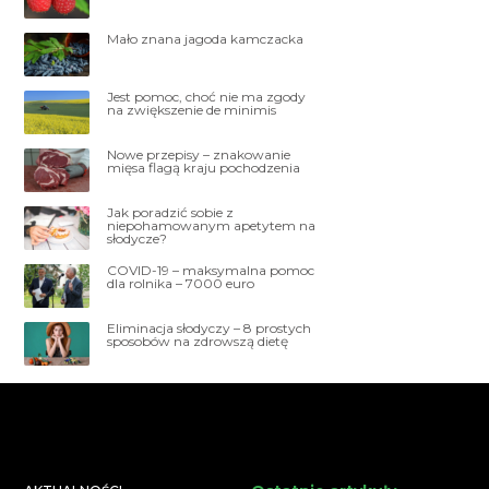
Mało znana jagoda kamczacka
Jest pomoc, choć nie ma zgody
na zwiększenie de minimis
Nowe przepisy – znakowanie
mięsa flagą kraju pochodzenia
Jak poradzić sobie z
niepohamowanym apetytem na
słodycze?
COVID-19 – maksymalna pomoc
dla rolnika – 7000 euro
Eliminacja słodyczy – 8 prostych
sposobów na zdrowszą dietę