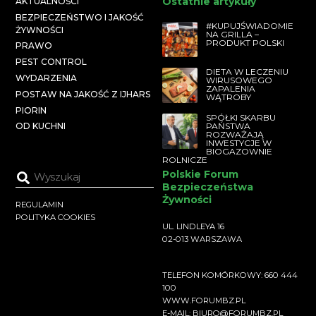
Ostatnie artykuły
AKTUALNOŚCI
BEZPIECZEŃSTWO I JAKOŚĆ
#KUPUJŚWIADOMIE
ŻYWNOŚCI
NA GRILLA –
PRODUKT POLSKI
PRAWO
PEST CONTROL
DIETA W LECZENIU
WYDARZENIA
WIRUSOWEGO
ZAPALENIA
POSTAW NA JAKOŚĆ Z IJHARS
WĄTROBY
PIORIN
SPÓŁKI SKARBU
PAŃSTWA
OD KUCHNI
ROZWAŻAJĄ
INWESTYCJE W
BIOGAZOWNIE
ROLNICZE
Polskie Forum
Bezpieczeństwa
Żywności
REGULAMIN
POLITYKA COOKIES
UL. LINDLEYA 16
02-013 WARSZAWA
TELEFON KOMÓRKOWY: 660 444
100
WWW.FORUMBZ.PL
E-MAIL: BIURO@FORUMBZ.PL