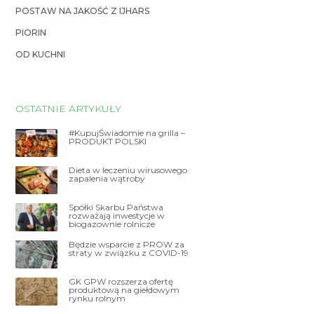
POSTAW NA JAKOŚĆ Z IJHARS
PIORIN
OD KUCHNI
OSTATNIE ARTYKUŁY
#KupujŚwiadomie na grilla –
PRODUKT POLSKI
Dieta w leczeniu wirusowego
zapalenia wątroby
Spółki Skarbu Państwa
rozważają inwestycje w
biogazownie rolnicze
Będzie wsparcie z PROW za
straty w związku z COVID-19
GK GPW rozszerza ofertę
produktową na giełdowym
rynku rolnym