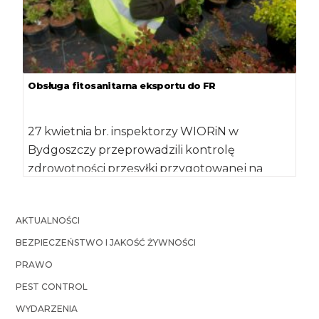
Obsługa fitosanitarna eksportu do FR
27 kwietnia br. inspektorzy WIORiN w
Bydgoszczy przeprowadzili kontrolę
zdrowotności przesyłki przygotowanej na
eksport do Federacji Rosyjskiej. Tym razem
towarem […]
AKTUALNOŚCI
BEZPIECZEŃSTWO I JAKOŚĆ ŻYWNOŚCI
PRAWO
PEST CONTROL
WYDARZENIA