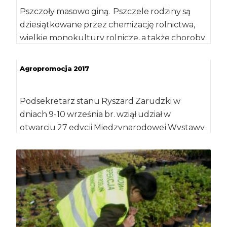
Pszczoły masowo giną. Pszczele rodziny są
dziesiątkowane przez chemizację rolnictwa,
wielkie monokultury rolnicze, a także choroby
i szkodniki. Owady dają […]
Agropromocja 2017
Podsekretarz stanu Ryszard Zarudzki w
dniach 9-10 września br. wziął udział w
otwarciu 27 edycji Międzynarodowej Wystawy
Rolniczej AGROPROMOCJA 2017, […]