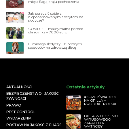
mięsa flagą kraju pochodzenia
Jak poradzić sobie z
niepohamowanym apetytem na
słodycze?
COVID-19 – maksymalna pomoc
dla rolnika – 7000 euro
Eliminacja słodyczy – 8 prostych
sposobów na zdrowszą dietę
Ostatnie artykuły
AKTUALNOŚCI
BEZPIECZEŃSTWO I JAKOŚĆ
#KUPUJŚWIADOMIE
ŻYWNOŚCI
NA GRILLA –
PRODUKT POLSKI
PRAWO
PEST CONTROL
DIETA W LECZENIU
WYDARZENIA
WIRUSOWEGO
ZAPALENIA
POSTAW NA JAKOŚĆ Z IJHARS
WĄTROBY