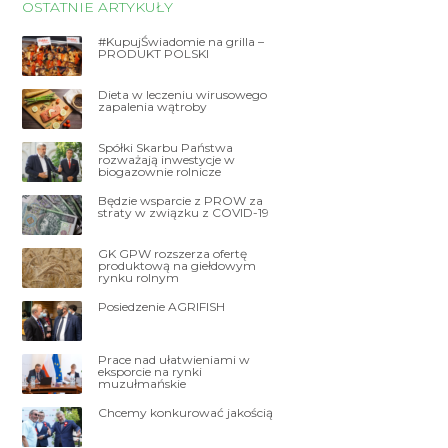
OSTATNIE ARTYKUŁY
#KupujŚwiadomie na grilla –
PRODUKT POLSKI
Dieta w leczeniu wirusowego
zapalenia wątroby
Spółki Skarbu Państwa
rozważają inwestycje w
biogazownie rolnicze
Będzie wsparcie z PROW za
straty w związku z COVID-19
GK GPW rozszerza ofertę
produktową na giełdowym
rynku rolnym
Posiedzenie AGRIFISH
Prace nad ułatwieniami w
eksporcie na rynki
muzułmańskie
Chcemy konkurować jakością