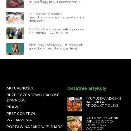
mięsa flagą kraju pochodzenia
Jak poradzić sobie z
niepohamowanym apetytem na
słodycze?
COVID-19 – maksymalna pomoc
dla rolnika – 7000 euro
Eliminacja słodyczy – 8 prostych
sposobów na zdrowszą dietę
Ostatnie artykuły
AKTUALNOŚCI
BEZPIECZEŃSTWO I JAKOŚĆ
#KUPUJŚWIADOMIE
ŻYWNOŚCI
NA GRILLA –
PRODUKT POLSKI
PRAWO
PEST CONTROL
DIETA W LECZENIU
WYDARZENIA
WIRUSOWEGO
ZAPALENIA
POSTAW NA JAKOŚĆ Z IJHARS
WĄTROBY