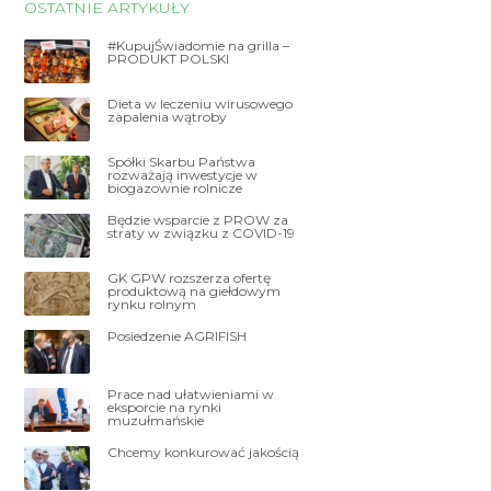
OSTATNIE ARTYKUŁY
#KupujŚwiadomie na grilla –
PRODUKT POLSKI
Dieta w leczeniu wirusowego
zapalenia wątroby
Spółki Skarbu Państwa
rozważają inwestycje w
biogazownie rolnicze
Będzie wsparcie z PROW za
straty w związku z COVID-19
GK GPW rozszerza ofertę
produktową na giełdowym
rynku rolnym
Posiedzenie AGRIFISH
Prace nad ułatwieniami w
eksporcie na rynki
muzułmańskie
Chcemy konkurować jakością