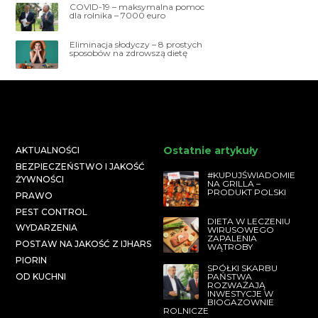
COVID-19 – maksymalna pomoc
dla rolnika – 7000 euro
Eliminacja słodyczy – 8 prostych
sposobów na zdrowszą dietę
Ostatnie artykuły
AKTUALNOŚCI
BEZPIECZEŃSTWO I JAKOŚĆ
#KUPUJŚWIADOMIE
ŻYWNOŚCI
NA GRILLA –
PRODUKT POLSKI
PRAWO
PEST CONTROL
DIETA W LECZENIU
WYDARZENIA
WIRUSOWEGO
ZAPALENIA
POSTAW NA JAKOŚĆ Z IJHARS
WĄTROBY
PIORIN
SPÓŁKI SKARBU
PAŃSTWA
OD KUCHNI
ROZWAŻAJĄ
INWESTYCJE W
BIOGAZOWNIE
ROLNICZE