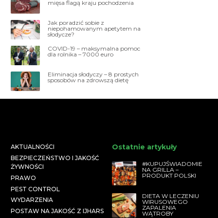
mięsa flagą kraju pochodzenia
Jak poradzić sobie z
niepohamowanym apetytem na
słodycze?
COVID-19 – maksymalna pomoc
dla rolnika – 7000 euro
Eliminacja słodyczy – 8 prostych
sposobów na zdrowszą dietę
Ostatnie artykuły
AKTUALNOŚCI
BEZPIECZEŃSTWO I JAKOŚĆ
#KUPUJŚWIADOMIE
ŻYWNOŚCI
NA GRILLA –
PRODUKT POLSKI
PRAWO
PEST CONTROL
DIETA W LECZENIU
WYDARZENIA
WIRUSOWEGO
ZAPALENIA
POSTAW NA JAKOŚĆ Z IJHARS
WĄTROBY