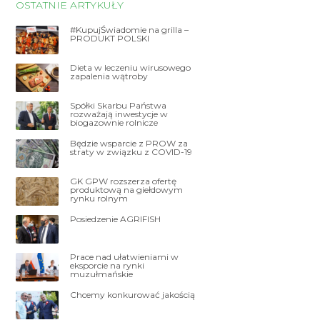
OSTATNIE ARTYKUŁY
#KupujŚwiadomie na grilla –
PRODUKT POLSKI
Dieta w leczeniu wirusowego
zapalenia wątroby
Spółki Skarbu Państwa
rozważają inwestycje w
biogazownie rolnicze
Będzie wsparcie z PROW za
straty w związku z COVID-19
GK GPW rozszerza ofertę
produktową na giełdowym
rynku rolnym
Posiedzenie AGRIFISH
Prace nad ułatwieniami w
eksporcie na rynki
muzułmańskie
Chcemy konkurować jakością