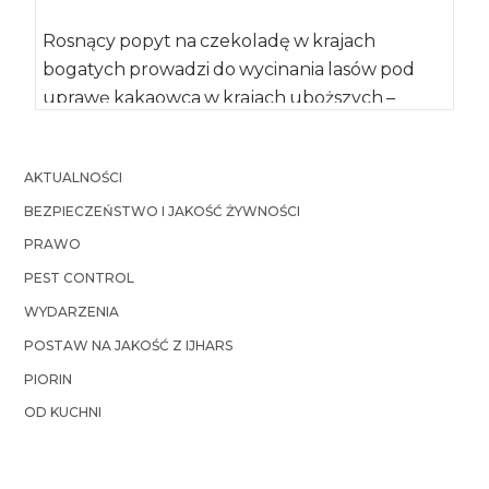
Rosnący popyt na czekoladę w krajach
bogatych prowadzi do wycinania lasów pod
uprawę kakaowca w krajach uboższych –
informuje „Journal […]
AKTUALNOŚCI
BEZPIECZEŃSTWO I JAKOŚĆ ŻYWNOŚCI
PRAWO
PEST CONTROL
WYDARZENIA
POSTAW NA JAKOŚĆ Z IJHARS
PIORIN
OD KUCHNI