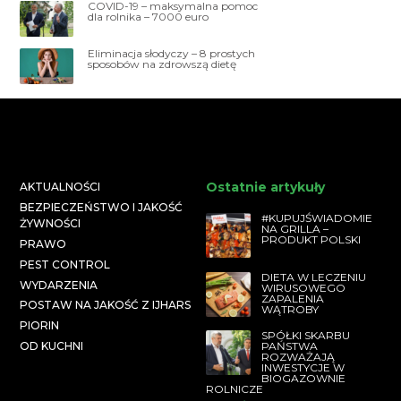
COVID-19 – maksymalna pomoc
dla rolnika – 7000 euro
Eliminacja słodyczy – 8 prostych
sposobów na zdrowszą dietę
Ostatnie artykuły
AKTUALNOŚCI
BEZPIECZEŃSTWO I JAKOŚĆ
#KUPUJŚWIADOMIE
ŻYWNOŚCI
NA GRILLA –
PRODUKT POLSKI
PRAWO
PEST CONTROL
DIETA W LECZENIU
WYDARZENIA
WIRUSOWEGO
ZAPALENIA
POSTAW NA JAKOŚĆ Z IJHARS
WĄTROBY
PIORIN
SPÓŁKI SKARBU
PAŃSTWA
OD KUCHNI
ROZWAŻAJĄ
INWESTYCJE W
BIOGAZOWNIE
ROLNICZE