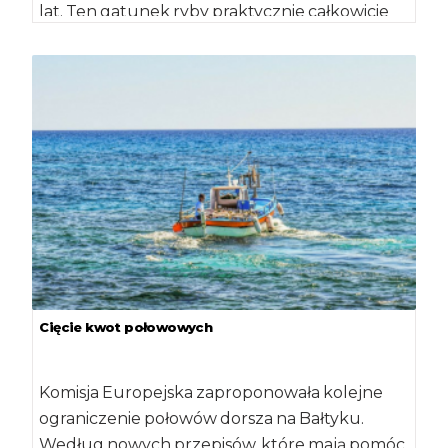
lat. Ten gatunek ryby praktycznie całkowicie
znikł z krajowych […]
Cięcie kwot połowowych
Komisja Europejska zaproponowała kolejne
ograniczenie połowów dorsza na Bałtyku.
Według nowych przepisów, które mają pomóc