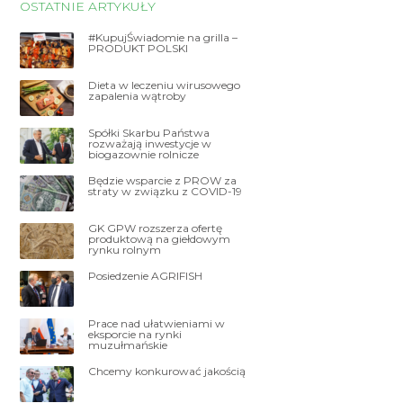
OSTATNIE ARTYKUŁY
#KupujŚwiadomie na grilla –
PRODUKT POLSKI
Dieta w leczeniu wirusowego
zapalenia wątroby
Spółki Skarbu Państwa
rozważają inwestycje w
biogazownie rolnicze
Będzie wsparcie z PROW za
straty w związku z COVID-19
GK GPW rozszerza ofertę
produktową na giełdowym
rynku rolnym
Posiedzenie AGRIFISH
Prace nad ułatwieniami w
eksporcie na rynki
muzułmańskie
Chcemy konkurować jakością