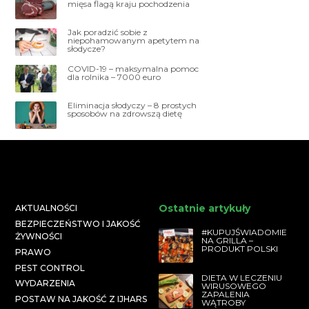
mięsa flagą kraju pochodzenia
Jak poradzić sobie z
niepohamowanym apetytem na
słodycze?
COVID-19 – maksymalna pomoc
dla rolnika – 7000 euro
Eliminacja słodyczy – 8 prostych
sposobów na zdrowszą dietę
Ostatnie artykuły
AKTUALNOŚCI
BEZPIECZEŃSTWO I JAKOŚĆ
#KUPUJŚWIADOMIE
ŻYWNOŚCI
NA GRILLA –
PRODUKT POLSKI
PRAWO
PEST CONTROL
DIETA W LECZENIU
WYDARZENIA
WIRUSOWEGO
ZAPALENIA
POSTAW NA JAKOŚĆ Z IJHARS
WĄTROBY