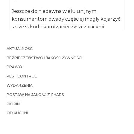
Jeszcze do niedawna wielu unijnym
konsumentom owady częściej mogły kojarzyć
się ze szkodnikami zanieczyszczającymi,
niektóre środki spożywcze (np. kasze,
makarony, bakalie i orzechy) […]
AKTUALNOŚCI
BEZPIECZEŃSTWO I JAKOŚĆ ŻYWNOŚCI
PRAWO
PEST CONTROL
WYDARZENIA
POSTAW NA JAKOŚĆ Z IJHARS
PIORIN
OD KUCHNI