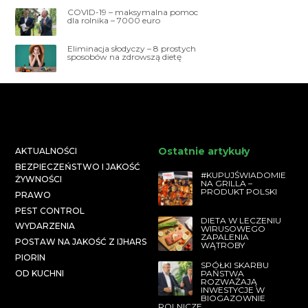
COVID-19 – maksymalna pomoc
dla rolnika – 7000 euro
Eliminacja słodyczy – 8 prostych
sposobów na zdrowszą dietę
Ostatnie artykuły
AKTUALNOŚCI
BEZPIECZEŃSTWO I JAKOŚĆ
#KUPUJŚWIADOMIE
ŻYWNOŚCI
NA GRILLA –
PRODUKT POLSKI
PRAWO
PEST CONTROL
DIETA W LECZENIU
WYDARZENIA
WIRUSOWEGO
ZAPALENIA
POSTAW NA JAKOŚĆ Z IJHARS
WĄTROBY
PIORIN
SPÓŁKI SKARBU
PAŃSTWA
OD KUCHNI
ROZWAŻAJĄ
INWESTYCJE W
BIOGAZOWNIE
ROLNICZE