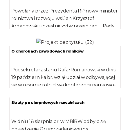
Powołany przez Prezydenta RP nowy minister
rolnictwa i rozwoju wsi Jan Krzysztof
Ardanowski uczestniczył w posiedzeniu Rady
Ministrów, która zajmowała się […]
O chorobach zawodowych rolników
Podsekretarz stanu Rafał Romanowski w dniu
19 października br. wziął udział w odbywającej
się w resorcie rolnictwa konferencji naukowo-
szkoleniowej Kasy […]
Straty po sierpniowych nawałnicach
W dniu 18 sierpnia br. w MRiRW odbyło się
posiedzenie Grupy zadaniowej ds.