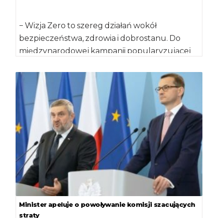
− Wizja Zero to szereg działań wokół
bezpieczeństwa, zdrowia i dobrostanu. Do
międzynarodowej kampanii popularyzującej
„Wizję Zero” przystąpiliśmy w ubiegłym […]
Minister apeluje o powoływanie komisji szacujących
straty