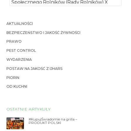
Społecznego Rolników (Rady Rolników) X
kadencji w naborze uzupełniającym w […]
AKTUALNOŚCI
BEZPIECZEŃSTWO I JAKOŚĆ ŻYWNOŚCI
PRAWO
PEST CONTROL
WYDARZENIA
POSTAW NA JAKOŚĆ Z IJHARS
PIORIN
OD KUCHNI
OSTATNIE ARTYKUŁY
#KupujŚwiadomie na grilla –
PRODUKT POLSKI