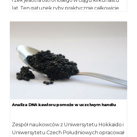
rzek jesiotra ostronosego w ciągu kilkunastu
lat. Ten gatunek ryby praktycznie całkowicie
znikł z krajowych […]
Analiza DNA kawioru pomoże w uczciwym handlu
Zespół naukowców z Uniwersytetu Hokkaido i
Uniwersytetu Czech Południowych opracował