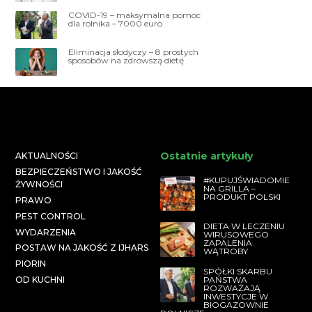
COVID-19 – maksymalna pomoc
dla rolnika – 7000 euro
Eliminacja słodyczy – 8 prostych
sposobów na zdrowszą dietę
Ostatnie artykuły
AKTUALNOŚCI
BEZPIECZEŃSTWO I JAKOŚĆ
#KUPUJŚWIADOMIE
ŻYWNOŚCI
NA GRILLA –
PRODUKT POLSKI
PRAWO
PEST CONTROL
DIETA W LECZENIU
WYDARZENIA
WIRUSOWEGO
ZAPALENIA
POSTAW NA JAKOŚĆ Z IJHARS
WĄTROBY
PIORIN
SPÓŁKI SKARBU
PAŃSTWA
OD KUCHNI
ROZWAŻAJĄ
INWESTYCJE W
BIOGAZOWNIE