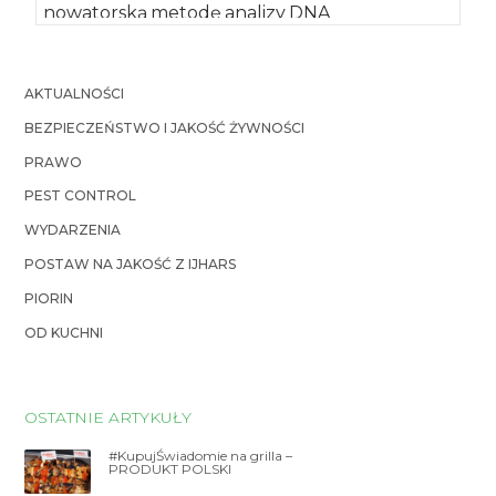
nowatorską metodę analizy DNA
pojedynczego ziarna ikry. Pozwoli to na […]
AKTUALNOŚCI
BEZPIECZEŃSTWO I JAKOŚĆ ŻYWNOŚCI
PRAWO
PEST CONTROL
WYDARZENIA
POSTAW NA JAKOŚĆ Z IJHARS
PIORIN
OD KUCHNI
OSTATNIE ARTYKUŁY
#KupujŚwiadomie na grilla –
PRODUKT POLSKI