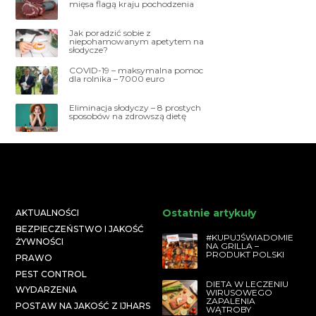
mięsa flagą kraju pochodzenia
Jak poradzić sobie z
niepohamowanym apetytem na
słodycze?
COVID-19 – maksymalna pomoc
dla rolnika – 7000 euro
Eliminacja słodyczy – 8 prostych
sposobów na zdrowszą dietę
Ostatnie artykuły
AKTUALNOŚCI
BEZPIECZEŃSTWO I JAKOŚĆ
#KUPUJŚWIADOMIE
ŻYWNOŚCI
NA GRILLA –
PRODUKT POLSKI
PRAWO
PEST CONTROL
DIETA W LECZENIU
WYDARZENIA
WIRUSOWEGO
ZAPALENIA
POSTAW NA JAKOŚĆ Z IJHARS
WĄTROBY