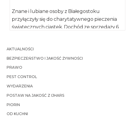
Znane i lubiane osoby z Białegostoku
przyłączyły się do charytatywnego pieczenia
świątecznych ciastek. Dochód ze sprzedaży 6
tys. pierników zostanie […]
AKTUALNOŚCI
BEZPIECZEŃSTWO I JAKOŚĆ ŻYWNOŚCI
PRAWO
PEST CONTROL
WYDARZENIA
POSTAW NA JAKOŚĆ Z IJHARS
PIORIN
OD KUCHNI