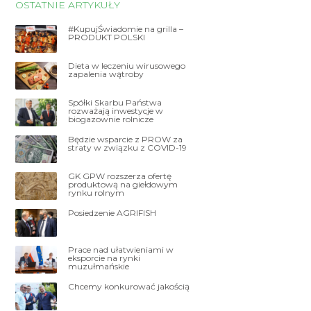
OSTATNIE ARTYKUŁY
#KupujŚwiadomie na grilla –
PRODUKT POLSKI
Dieta w leczeniu wirusowego
zapalenia wątroby
Spółki Skarbu Państwa
rozważają inwestycje w
biogazownie rolnicze
Będzie wsparcie z PROW za
straty w związku z COVID-19
GK GPW rozszerza ofertę
produktową na giełdowym
rynku rolnym
Posiedzenie AGRIFISH
Prace nad ułatwieniami w
eksporcie na rynki
muzułmańskie
Chcemy konkurować jakością