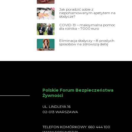
Jak poradzić sobie z
niepohamowanym apetytem na
słodycze?
COVID-19 – maksymalna pomoc
dla rolnika – 7000 euro
Eliminacja słodyczy – 8 prostych
sposobów na zdrowszą dietę
Polskie Forum Bezpieczeństwa
Żywności
UL. LINDLEYA 16
02-013 WARSZAWA
TELEFON KOMÓRKOWY: 660 444 100