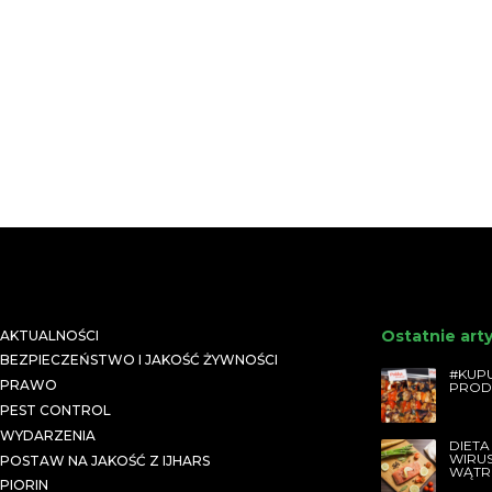
Ostatnie art
AKTUALNOŚCI
BEZPIECZEŃSTWO I JAKOŚĆ ŻYWNOŚCI
#KUPU
PRAWO
PROD
PEST CONTROL
WYDARZENIA
DIETA
WIRU
POSTAW NA JAKOŚĆ Z IJHARS
WĄTR
PIORIN