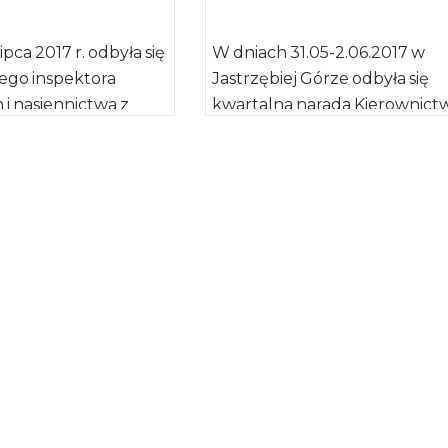
ipca 2017 r. odbyła się
W dniach 31.05-2.06.2017 w
ego inspektora
Jastrzębiej Górze odbyła się
 i nasiennictwa z
kwartalna narada Kierownict
 inspektorami.
IJHARS. W spotkaniu
głównego inspektora
uczestniczyło Kierownictwo
Inspekcji, dyrektorzy biur
Głównego […]