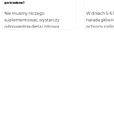
potrzebne?
Nie musimy niczego
W dniach 5-6 l
suplementować, wystarczy
narada główn
odpowiednia dieta i zdrowa
ochrony roślin
żywność, dlatego tzw. suplementy
wojewódzkimi
diety nie są potrzebne, jeśli nie zleci
Zaproszenie 
[…]
[…]