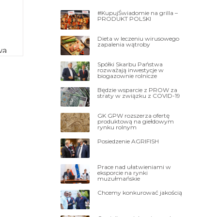
#KupujŚwiadomie na grilla –
PRODUKT POLSKI
Dieta w leczeniu wirusowego
zapalenia wątroby
wa
Spółki Skarbu Państwa
rozważają inwestycje w
biogazownie rolnicze
Będzie wsparcie z PROW za
straty w związku z COVID-19
GK GPW rozszerza ofertę
produktową na giełdowym
rynku rolnym
Posiedzenie AGRIFISH
Prace nad ułatwieniami w
eksporcie na rynki
muzułmańskie
Chcemy konkurować jakością