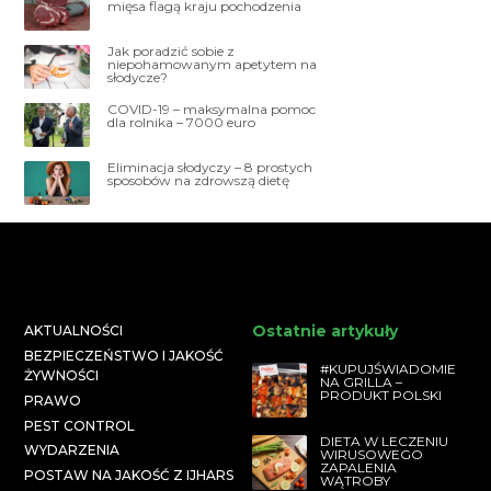
mięsa flagą kraju pochodzenia
Jak poradzić sobie z
niepohamowanym apetytem na
słodycze?
COVID-19 – maksymalna pomoc
dla rolnika – 7000 euro
Eliminacja słodyczy – 8 prostych
sposobów na zdrowszą dietę
Ostatnie artykuły
AKTUALNOŚCI
BEZPIECZEŃSTWO I JAKOŚĆ
#KUPUJŚWIADOMIE
ŻYWNOŚCI
NA GRILLA –
PRODUKT POLSKI
PRAWO
PEST CONTROL
DIETA W LECZENIU
WYDARZENIA
WIRUSOWEGO
ZAPALENIA
POSTAW NA JAKOŚĆ Z IJHARS
WĄTROBY