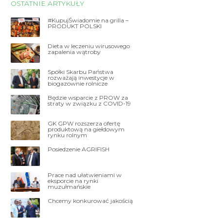
OSTATNIE ARTYKUŁY
#KupujŚwiadomie na grilla –
PRODUKT POLSKI
Dieta w leczeniu wirusowego
zapalenia wątroby
Spółki Skarbu Państwa
rozważają inwestycje w
biogazownie rolnicze
Będzie wsparcie z PROW za
straty w związku z COVID-19
GK GPW rozszerza ofertę
produktową na giełdowym
rynku rolnym
Posiedzenie AGRIFISH
Prace nad ułatwieniami w
eksporcie na rynki
muzułmańskie
Chcemy konkurować jakością