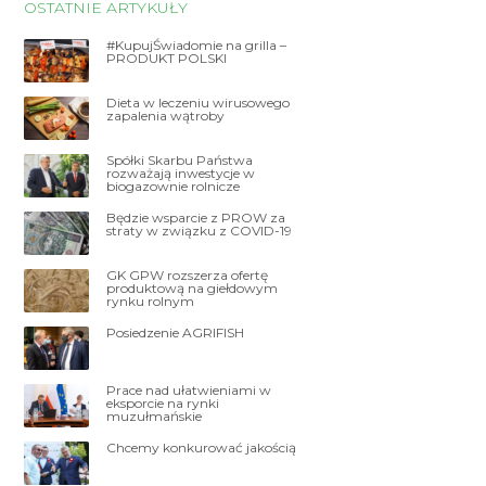
OSTATNIE ARTYKUŁY
#KupujŚwiadomie na grilla –
PRODUKT POLSKI
Dieta w leczeniu wirusowego
zapalenia wątroby
Spółki Skarbu Państwa
rozważają inwestycje w
biogazownie rolnicze
Będzie wsparcie z PROW za
straty w związku z COVID-19
GK GPW rozszerza ofertę
produktową na giełdowym
rynku rolnym
Posiedzenie AGRIFISH
Prace nad ułatwieniami w
eksporcie na rynki
muzułmańskie
Chcemy konkurować jakością