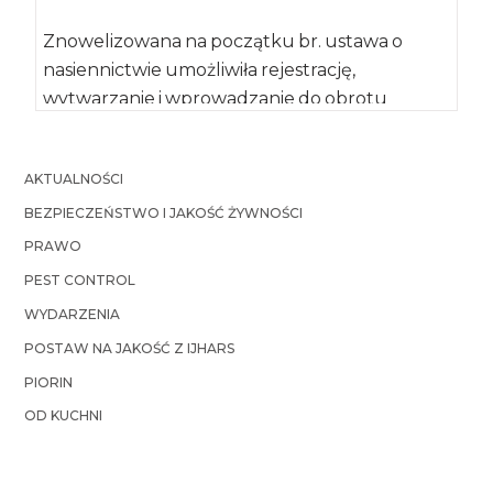
Znowelizowana na początku br. ustawa o
nasiennictwie umożliwiła rejestrację,
wytwarzanie i wprowadzanie do obrotu
materiału siewnego odmian gatunków
tradycyjnie uprawianych […]
AKTUALNOŚCI
BEZPIECZEŃSTWO I JAKOŚĆ ŻYWNOŚCI
PRAWO
PEST CONTROL
WYDARZENIA
POSTAW NA JAKOŚĆ Z IJHARS
PIORIN
OD KUCHNI