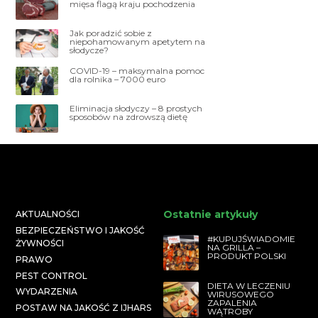
mięsa flagą kraju pochodzenia
Jak poradzić sobie z
niepohamowanym apetytem na
słodycze?
COVID-19 – maksymalna pomoc
dla rolnika – 7000 euro
Eliminacja słodyczy – 8 prostych
sposobów na zdrowszą dietę
Ostatnie artykuły
AKTUALNOŚCI
BEZPIECZEŃSTWO I JAKOŚĆ
#KUPUJŚWIADOMIE
ŻYWNOŚCI
NA GRILLA –
PRODUKT POLSKI
PRAWO
PEST CONTROL
DIETA W LECZENIU
WYDARZENIA
WIRUSOWEGO
ZAPALENIA
POSTAW NA JAKOŚĆ Z IJHARS
WĄTROBY