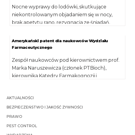
Nocne wyprawy do lodówki, skutkujące
niekontrolowanym objadaniem się w nocy,
brak apetytu rano, rezygnacja ze śniadań,
zaburzenia snu, wzmożony apetyt […]
Amerykański patent dla naukowców Wydziału
Farmaceutycznego
Zespół naukowców pod kierownictwem prof.
Marka Naruszewicza (członek PTBioch),
kierownika Katedry Farmakognozji i
Molekularnych Podstaw Fitoterapii
Warszawskiego Uniwersytetu Medycznego
AKTUALNOŚCI
jako […]
BEZPIECZEŃSTWO I JAKOŚĆ ŻYWNOŚCI
PRAWO
PEST CONTROL