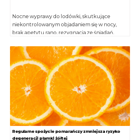
Nocne wyprawy do lodówki, skutkujące
niekontrolowanym objadaniem się w nocy,
brak apetytu rano, rezygnacja ze śniadań,
zaburzenia snu, wzmożony apetyt […]
Regularne spożycie pomarańczy zmniejsza ryzyko
degeneracji plamki żółtej