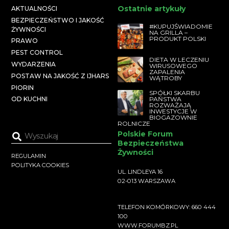
Ostatnie artykuły
AKTUALNOŚCI
BEZPIECZEŃSTWO I JAKOŚĆ
#KUPUJŚWIADOMIE
ŻYWNOŚCI
NA GRILLA –
PRODUKT POLSKI
PRAWO
PEST CONTROL
DIETA W LECZENIU
WYDARZENIA
WIRUSOWEGO
ZAPALENIA
POSTAW NA JAKOŚĆ Z IJHARS
WĄTROBY
PIORIN
SPÓŁKI SKARBU
PAŃSTWA
OD KUCHNI
ROZWAŻAJĄ
INWESTYCJE W
BIOGAZOWNIE
ROLNICZE
Polskie Forum
Bezpieczeństwa
Żywności
REGULAMIN
POLITYKA COOKIES
UL. LINDLEYA 16
02-013 WARSZAWA
TELEFON KOMÓRKOWY: 660 444
100
WWW.FORUMBZ.PL