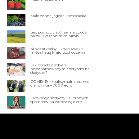
Mało znana jagoda kamczacka
Jest pomoc, choć nie ma zgody
na zwiększenie de minimis
Nowe przepisy – znakowanie
mięsa flagą kraju pochodzenia
Jak poradzić sobie z
niepohamowanym apetytem na
słodycze?
COVID-19 – maksymalna pomoc
dla rolnika – 7000 euro
Eliminacja słodyczy – 8 prostych
sposobów na zdrowszą dietę