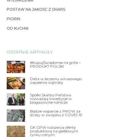
WYDARZENIA
POSTAW NA JAKOŚĆ Z IJHARS
PIORIN
OD KUCHNI
OSTATNIE ARTYKUŁY
#KupujŚwiadomie na grilla –
PRODUKT POLSKI
Dieta w leczeniu wirusowego
zapalenia wątroby
Spółki Skarbu Państwa
rozważają inwestycje w
biogazownie rolnicze
Będzie wsparcie z PROW za
straty w związku z COVID-19
GK GPW rozszerza ofertę
produktową na giełdowym
rynku rolnym