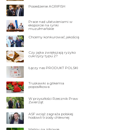
Posiedzenie AGRIFISH
Prace nad ułatwieniami w
eksporcie na rynki
muzułmańskie
Chcemy konkurować jakością
Czy jajka zwiększają ryzyko
cukrzycy typu 2?
Łączy nas PRODUKT POLSKI
Truskawki a glikemia
poposiłkowa
W przyszłości Rzecznik Praw
Zwierząt
ASF wciąż zagraża polskiej
hodowli trzody chlewnej
Maliny na zdrowie