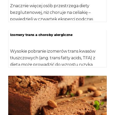
Znacznie więcej osób przestrzega diety
bezglutenowej, niż choruje na celiakię –
powiedzieli w czwartek eksperci podczas
konferencji prasowej w Warszawie […]
Izomery trans a choroby alergiczne
Wysokie pobranie izomerów trans kwasów
tłuszczowych (ang. trans fatty acids, TFA) z
dietą może prowadzić do wzrostu ryzyka
rozwoju chorób […]