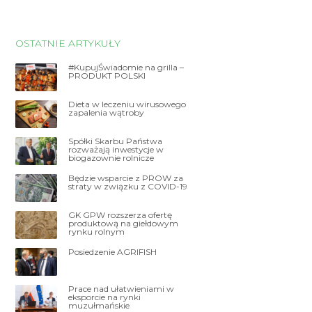
OSTATNIE ARTYKUŁY
#KupujŚwiadomie na grilla –
PRODUKT POLSKI
Dieta w leczeniu wirusowego
zapalenia wątroby
Spółki Skarbu Państwa
rozważają inwestycje w
biogazownie rolnicze
Będzie wsparcie z PROW za
straty w związku z COVID-19
GK GPW rozszerza ofertę
produktową na giełdowym
rynku rolnym
Posiedzenie AGRIFISH
Prace nad ułatwieniami w
eksporcie na rynki
muzułmańskie