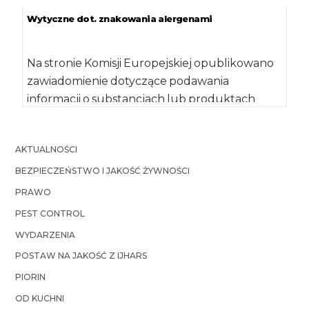
Wytyczne dot. znakowania alergenami
Na stronie Komisji Europejskiej opublikowano
zawiadomienie dotyczące podawania
informacji o substancjach lub produktach
powodujących alergie lub reakcje
nietolerancji, zgodnie z […]
AKTUALNOŚCI
BEZPIECZEŃSTWO I JAKOŚĆ ŻYWNOŚCI
PRAWO
PEST CONTROL
WYDARZENIA
POSTAW NA JAKOŚĆ Z IJHARS
PIORIN
OD KUCHNI