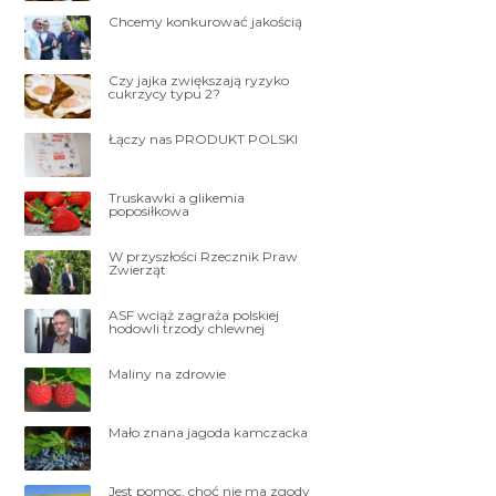
Chcemy konkurować jakością
Czy jajka zwiększają ryzyko
cukrzycy typu 2?
Łączy nas PRODUKT POLSKI
Truskawki a glikemia
poposiłkowa
W przyszłości Rzecznik Praw
Zwierząt
ASF wciąż zagraża polskiej
hodowli trzody chlewnej
Maliny na zdrowie
Mało znana jagoda kamczacka
Jest pomoc, choć nie ma zgody