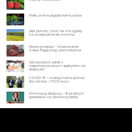
Mało znana jagoda kamczacka
Jest pomoc, choć nie ma zgody
na zwiększenie de minimis
Nowe przepisy – znakowanie
mięsa flagą kraju pochodzenia
Jak poradzić sobie z
niepohamowanym apetytem na
słodycze?
COVID-19 – maksymalna pomoc
dla rolnika – 7000 euro
Eliminacja słodyczy – 8 prostych
sposobów na zdrowszą dietę