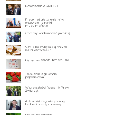
Posiedzenie AGRIFISH
Prace nad ułatwieniami w
eksporcie na rynki
muzułmańskie
Chcemy konkurować jakością
Czy jajka zwiększają ryzyko
cukrzycy typu 2?
Łączy nas PRODUKT POLSKI
Truskawki a glikemia
poposiłkowa
W przyszłości Rzecznik Praw
Zwierząt
ASF wciąż zagraża polskiej
hodowli trzody chlewnej
Maliny na zdrowie