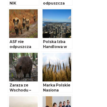
NIK
odpuszcza
ASF nie
Polska Izba
odpuszcza
Handlowa w
USA
Zaraza ze
Marka Polskie
Wschodu –
Nasiona
cztery lata
później