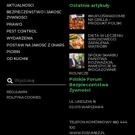
Ostatnie artykuły
AKTUALNOŚCI
BEZPIECZEŃSTWO I JAKOŚĆ
#KUPUJŚWIADOMIE
ŻYWNOŚCI
NA GRILLA –
PRODUKT POLSKI
PRAWO
PEST CONTROL
DIETA W LECZENIU
WYDARZENIA
WIRUSOWEGO
ZAPALENIA
POSTAW NA JAKOŚĆ Z IJHARS
WĄTROBY
PIORIN
SPÓŁKI SKARBU
PAŃSTWA
OD KUCHNI
ROZWAŻAJĄ
INWESTYCJE W
BIOGAZOWNIE
ROLNICZE
Polskie Forum
Bezpieczeństwa
Żywności
REGULAMIN
POLITYKA COOKIES
UL. LINDLEYA 16
02-013 WARSZAWA
TELEFON KOMÓRKOWY: 660 444
100
WWW.FORUMBZ.PL