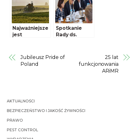
Najważniejsze
Spotkanie
jest
Rady ds.
bezpieczeńst
rozwoju
wo
hodowli koni
konsumenta
w Polsce
Jubileusz Pride of
25 lat
Poland
funkcjonowania
ARiMR
AKTUALNOŚCI
BEZPIECZEŃSTWO I JAKOŚĆ ŻYWNOŚCI
PRAWO
PEST CONTROL