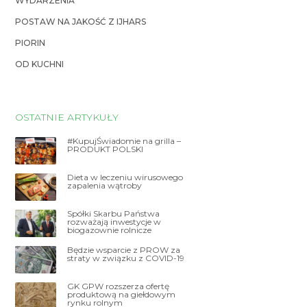
WYDARZENIA
POSTAW NA JAKOŚĆ Z IJHARS
PIORIN
OD KUCHNI
OSTATNIE ARTYKUŁY
#KupujŚwiadomie na grilla –
PRODUKT POLSKI
Dieta w leczeniu wirusowego
zapalenia wątroby
Spółki Skarbu Państwa
rozważają inwestycje w
biogazownie rolnicze
Będzie wsparcie z PROW za
straty w związku z COVID-19
GK GPW rozszerza ofertę
produktową na giełdowym
rynku rolnym