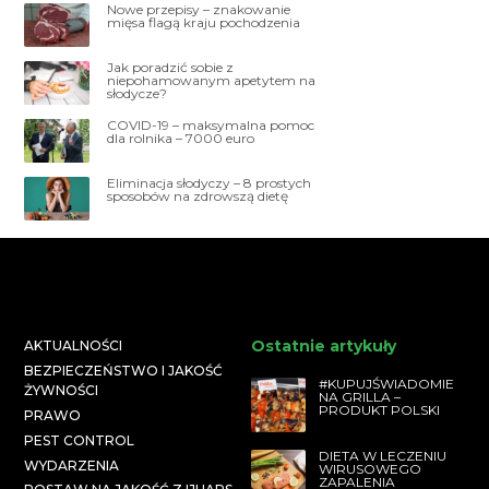
Nowe przepisy – znakowanie
mięsa flagą kraju pochodzenia
Jak poradzić sobie z
niepohamowanym apetytem na
słodycze?
COVID-19 – maksymalna pomoc
dla rolnika – 7000 euro
Eliminacja słodyczy – 8 prostych
sposobów na zdrowszą dietę
Ostatnie artykuły
AKTUALNOŚCI
BEZPIECZEŃSTWO I JAKOŚĆ
#KUPUJŚWIADOMIE
ŻYWNOŚCI
NA GRILLA –
PRODUKT POLSKI
PRAWO
PEST CONTROL
DIETA W LECZENIU
WYDARZENIA
WIRUSOWEGO
ZAPALENIA