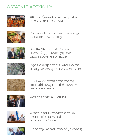
OSTATNIE ARTYKUŁY
#KupujŚwiadomie na grilla –
PRODUKT POLSKI
Dieta w leczeniu wirusowego
zapalenia wątroby
Spółki Skarbu Państwa
rozważają inwestycje w
biogazownie rolnicze
Będzie wsparcie z PROW za
straty w związku z COVID-19
GK GPW rozszerza ofertę
produktową na giełdowym
rynku rolnym
Posiedzenie AGRIFISH
Prace nad ułatwieniami w
eksporcie na rynki
muzułmańskie
Chcemy konkurować jakością