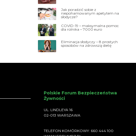
Jak poradzić sobie z
niepohamowanym apetytem na
słodycze?
COVID-19 – maksymalna pomoc
dla rolnika – 7000 euro
Eliminacja słodyczy – 8 prostych
sposobów na zdrowszą dietę
Polskie Forum Bezpieczeństwa
Żywności
UL. LINDLEYA 16
02-013 WARSZAWA
TELEFON KOMÓRKOWY: 660 444 100