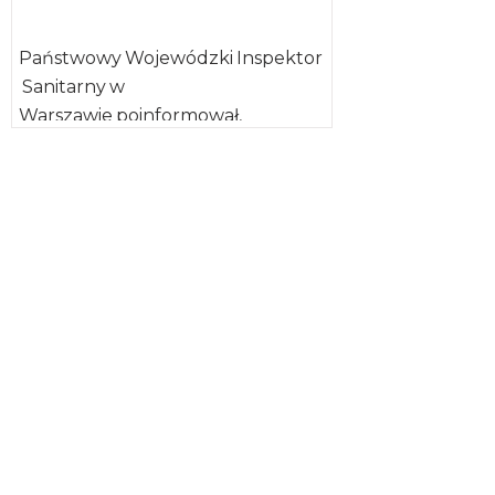
Państwowy Wojewódzki Inspektor
Sanitarny w
Warszawie poinformował,
że w okresie od 1 stycznia do 15 maja
b.r. na terenie województwa
mazowieckiego odnotowano
ogółem 21 zachorowań na wzw
typu A. Ustalono, […]