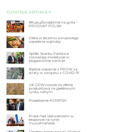
OSTATNIE ARTYKUŁY
#KupujŚwiadomie na grilla –
PRODUKT POLSKI
Dieta w leczeniu wirusowego
zapalenia wątroby
Spółki Skarbu Państwa
rozważają inwestycje w
biogazownie rolnicze
Będzie wsparcie z PROW za
straty w związku z COVID-19
GK GPW rozszerza ofertę
produktową na giełdowym
rynku rolnym
Posiedzenie AGRIFISH
Prace nad ułatwieniami w
eksporcie na rynki
muzułmańskie
Chcemy konkurować jakością