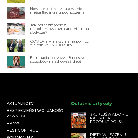
Nowe przepisy – znakowanie
mięsa flagą kraju pochodzenia
Jak poradzić sobie z
niepohamowanym apetytem na
słodycze?
COVID-19 – maksymalna pomoc
dla rolnika – 7000 euro
Eliminacja słodyczy – 8 prostych
sposobów na zdrowszą dietę
Ostatnie artykuły
AKTUALNOŚCI
BEZPIECZEŃSTWO I JAKOŚĆ
#KUPUJŚWIADOMIE
ŻYWNOŚCI
NA GRILLA –
PRODUKT POLSKI
PRAWO
PEST CONTROL
DIETA W LECZENIU
WYDARZENIA