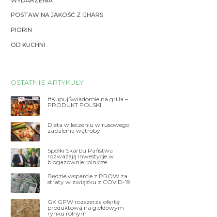
WYDARZENIA
POSTAW NA JAKOŚĆ Z IJHARS
PIORIN
OD KUCHNI
OSTATNIE ARTYKUŁY
#KupujŚwiadomie na grilla –
PRODUKT POLSKI
Dieta w leczeniu wirusowego
zapalenia wątroby
Spółki Skarbu Państwa
rozważają inwestycje w
biogazownie rolnicze
Będzie wsparcie z PROW za
straty w związku z COVID-19
GK GPW rozszerza ofertę
produktową na giełdowym
rynku rolnym