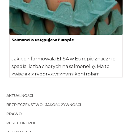
Salmonella ustępuje w Europie
Jak poinformowała EFSA w Europie znacznie
spadła liczba chorych na salmonellę. Ma to
związek z rygorystycznymi kontrolami
wdrożonymi u producentów […]
AKTUALNOŚCI
BEZPIECZEŃSTWO I JAKOŚĆ ŻYWNOŚCI
PRAWO
PEST CONTROL