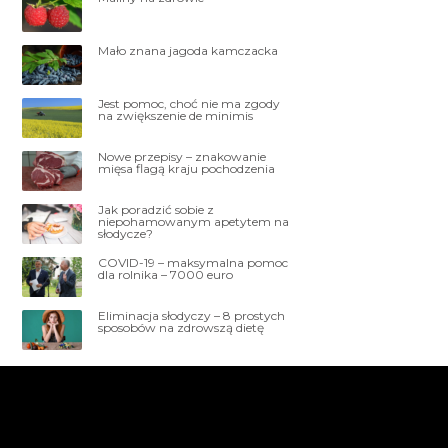
Mało znana jagoda kamczacka
Jest pomoc, choć nie ma zgody
na zwiększenie de minimis
Nowe przepisy – znakowanie
mięsa flagą kraju pochodzenia
Jak poradzić sobie z
niepohamowanym apetytem na
słodycze?
COVID-19 – maksymalna pomoc
dla rolnika – 7000 euro
Eliminacja słodyczy – 8 prostych
sposobów na zdrowszą dietę