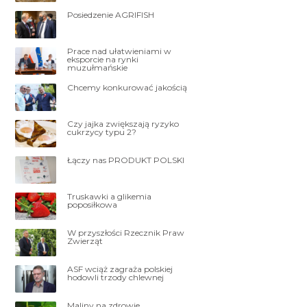
Posiedzenie AGRIFISH
Prace nad ułatwieniami w
eksporcie na rynki
muzułmańskie
Chcemy konkurować jakością
Czy jajka zwiększają ryzyko
cukrzycy typu 2?
Łączy nas PRODUKT POLSKI
Truskawki a glikemia
poposiłkowa
W przyszłości Rzecznik Praw
Zwierząt
ASF wciąż zagraża polskiej
hodowli trzody chlewnej
Maliny na zdrowie