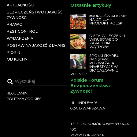
Ostatnie artykuły
AKTUALNOŚCI
BEZPIECZEŃSTWO I JAKOŚĆ
#KUPUJŚWIADOMIE
ŻYWNOŚCI
NA GRILLA –
PRODUKT POLSKI
PRAWO
PEST CONTROL
DIETA W LECZENIU
WYDARZENIA
WIRUSOWEGO
ZAPALENIA
POSTAW NA JAKOŚĆ Z IJHARS
WĄTROBY
PIORIN
SPÓŁKI SKARBU
PAŃSTWA
OD KUCHNI
ROZWAŻAJĄ
INWESTYCJE W
BIOGAZOWNIE
ROLNICZE
Polskie Forum
Bezpieczeństwa
Żywności
REGULAMIN
POLITYKA COOKIES
UL. LINDLEYA 16
02-013 WARSZAWA
TELEFON KOMÓRKOWY: 660 444
100
WWW.FORUMBZ.PL