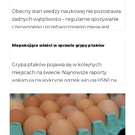
Obecny stan wiedzy naukowej nie pozostawia
żadnych wątpliwości – regularne spożywanie
czerwonego i przetworzonego mięsa jest
związane z większą częstością zachorowania
na nowotwory […]
Niepokojące wieści w sprawie grypy ptaków
Grypa ptaków pojawia się w kolejnych
miejscach na świecie. Najnowsze raporty
wskazują na wykrycie ognisk wirusa H5N1 na
południu Birmy […]