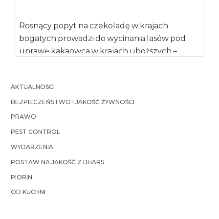
Rosnący popyt na czekoladę w krajach
bogatych prowadzi do wycinania lasów pod
uprawę kakaowca w krajach uboższych –
informuje „Journal […]
AKTUALNOŚCI
BEZPIECZEŃSTWO I JAKOŚĆ ŻYWNOŚCI
PRAWO
PEST CONTROL
WYDARZENIA
POSTAW NA JAKOŚĆ Z IJHARS
PIORIN
OD KUCHNI