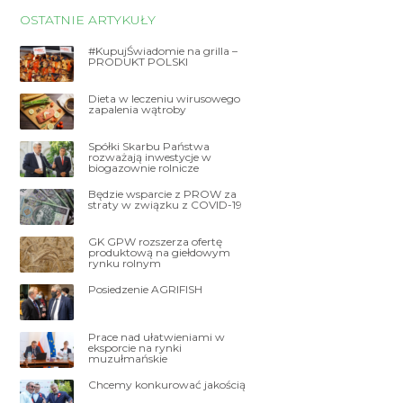
OSTATNIE ARTYKUŁY
#KupujŚwiadomie na grilla –
PRODUKT POLSKI
Dieta w leczeniu wirusowego
zapalenia wątroby
Spółki Skarbu Państwa
rozważają inwestycje w
biogazownie rolnicze
Będzie wsparcie z PROW za
straty w związku z COVID-19
GK GPW rozszerza ofertę
produktową na giełdowym
rynku rolnym
Posiedzenie AGRIFISH
Prace nad ułatwieniami w
eksporcie na rynki
muzułmańskie
Chcemy konkurować jakością