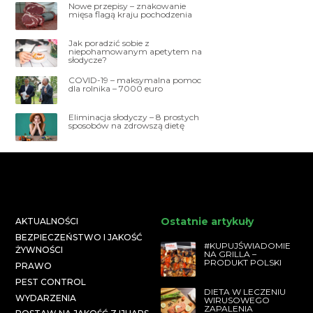
Nowe przepisy – znakowanie
mięsa flagą kraju pochodzenia
Jak poradzić sobie z
niepohamowanym apetytem na
słodycze?
COVID-19 – maksymalna pomoc
dla rolnika – 7000 euro
Eliminacja słodyczy – 8 prostych
sposobów na zdrowszą dietę
Ostatnie artykuły
AKTUALNOŚCI
BEZPIECZEŃSTWO I JAKOŚĆ
#KUPUJŚWIADOMIE
ŻYWNOŚCI
NA GRILLA –
PRODUKT POLSKI
PRAWO
PEST CONTROL
DIETA W LECZENIU
WYDARZENIA
WIRUSOWEGO
ZAPALENIA