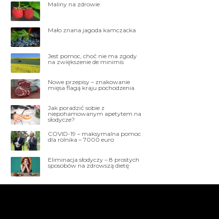
Maliny na zdrowie
Mało znana jagoda kamczacka
Jest pomoc, choć nie ma zgody
na zwiększenie de minimis
Nowe przepisy – znakowanie
mięsa flagą kraju pochodzenia
Jak poradzić sobie z
niepohamowanym apetytem na
słodycze?
COVID-19 – maksymalna pomoc
dla rolnika – 7000 euro
Eliminacja słodyczy – 8 prostych
sposobów na zdrowszą dietę