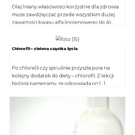
Olej lniany właściwości korzystne dla zdrowia
może zawdzięczać przede wszystkim dużej
zawartości kwasu alfa linolenowego (ALA),
która wynosi 40-50% wszystkich […]
Chlorofil – zielona cząstka życia
Po chlorelli czy spirulinie przyszła pora na
kolejny dodatek do diety – chlorofil. Z lekcji
biologii pamiętamy, że odpowiada on […]