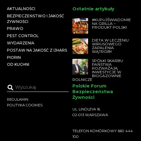
Ostatnie artykuły
AKTUALNOŚCI
BEZPIECZEŃSTWO I JAKOŚĆ
#KUPUJŚWIADOMIE
ŻYWNOŚCI
NA GRILLA –
PRODUKT POLSKI
PRAWO
PEST CONTROL
DIETA W LECZENIU
WYDARZENIA
WIRUSOWEGO
ZAPALENIA
POSTAW NA JAKOŚĆ Z IJHARS
WĄTROBY
PIORIN
SPÓŁKI SKARBU
PAŃSTWA
OD KUCHNI
ROZWAŻAJĄ
INWESTYCJE W
BIOGAZOWNIE
ROLNICZE
Polskie Forum
Bezpieczeństwa
Żywności
REGULAMIN
POLITYKA COOKIES
UL. LINDLEYA 16
02-013 WARSZAWA
TELEFON KOMÓRKOWY: 660 444
100