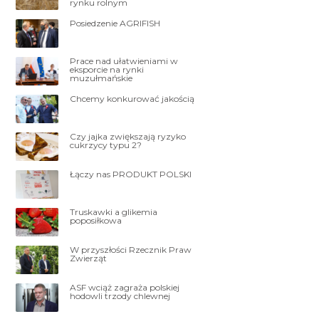
rynku rolnym
Posiedzenie AGRIFISH
Prace nad ułatwieniami w
eksporcie na rynki
muzułmańskie
Chcemy konkurować jakością
Czy jajka zwiększają ryzyko
cukrzycy typu 2?
Łączy nas PRODUKT POLSKI
Truskawki a glikemia
poposiłkowa
W przyszłości Rzecznik Praw
Zwierząt
ASF wciąż zagraża polskiej
hodowli trzody chlewnej