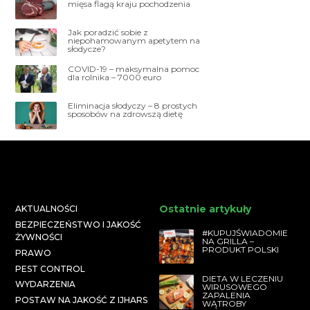
mięsa flagą kraju pochodzenia
Jak poradzić sobie z
niepohamowanym apetytem na
słodycze?
COVID-19 – maksymalna pomoc
dla rolnika – 7000 euro
Eliminacja słodyczy – 8 prostych
sposobów na zdrowszą dietę
Ostatnie artykuły
AKTUALNOŚCI
BEZPIECZEŃSTWO I JAKOŚĆ
#KUPUJŚWIADOMIE
ŻYWNOŚCI
NA GRILLA –
PRODUKT POLSKI
PRAWO
PEST CONTROL
DIETA W LECZENIU
WYDARZENIA
WIRUSOWEGO
ZAPALENIA
POSTAW NA JAKOŚĆ Z IJHARS
WĄTROBY