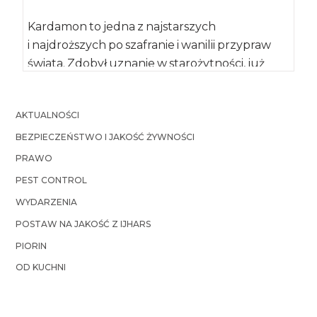
Kardamon to jedna z najstarszych
i najdroższych po szafranie i wanilii przypraw
świata. Zdobył uznanie w starożytności, już
wtedy przypisywano mu właściwości
lecznicze. Jest […]
AKTUALNOŚCI
BEZPIECZEŃSTWO I JAKOŚĆ ŻYWNOŚCI
PRAWO
PEST CONTROL
WYDARZENIA
POSTAW NA JAKOŚĆ Z IJHARS
PIORIN
OD KUCHNI