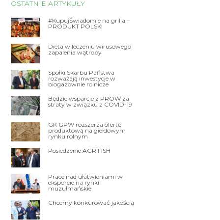
OSTATNIE ARTYKUŁY
#KupujŚwiadomie na grilla –
PRODUKT POLSKI
Dieta w leczeniu wirusowego
zapalenia wątroby
Spółki Skarbu Państwa
rozważają inwestycje w
biogazownie rolnicze
Będzie wsparcie z PROW za
straty w związku z COVID-19
GK GPW rozszerza ofertę
produktową na giełdowym
rynku rolnym
Posiedzenie AGRIFISH
Prace nad ułatwieniami w
eksporcie na rynki
muzułmańskie
Chcemy konkurować jakością