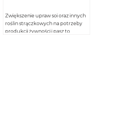
Zwiększenie upraw soi oraz innych
roślin strączkowych na potrzeby
produkcji żywności i pasz to
główny cel Wspólnej Deklaracji
Austrii, Chorwacji, […]