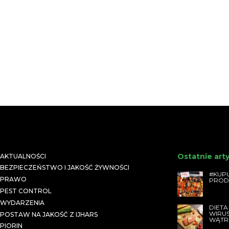
Ostatnie art
AKTUALNOŚCI
BEZPIECZEŃSTWO I JAKOŚĆ ŻYWNOŚCI
#KUPU
PRAWO
PROD
PEST CONTROL
WYDARZENIA
DIETA
WIRU
POSTAW NA JAKOŚĆ Z IJHARS
WĄTR
PIORIN