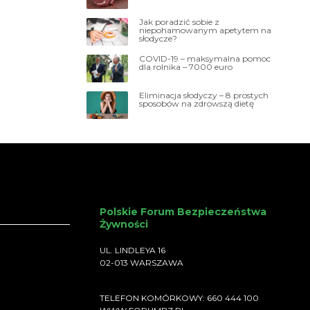
Jak poradzić sobie z
niepohamowanym apetytem na
słodycze?
COVID-19 – maksymalna pomoc
dla rolnika – 7000 euro
Eliminacja słodyczy – 8 prostych
sposobów na zdrowszą dietę
Polskie Forum Bezpieczeństwa
Żywności
UL. LINDLEYA 16
02-013 WARSZAWA
TELEFON KOMÓRKOWY: 660 444 100