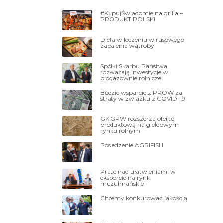
#KupujŚwiadomie na grilla –
PRODUKT POLSKI
Dieta w leczeniu wirusowego
zapalenia wątroby
Spółki Skarbu Państwa
rozważają inwestycje w
biogazownie rolnicze
Będzie wsparcie z PROW za
straty w związku z COVID-19
GK GPW rozszerza ofertę
produktową na giełdowym
rynku rolnym
Posiedzenie AGRIFISH
Prace nad ułatwieniami w
eksporcie na rynki
muzułmańskie
Chcemy konkurować jakością