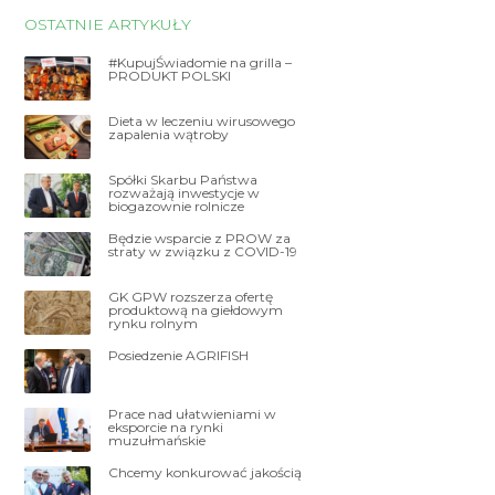
OSTATNIE ARTYKUŁY
#KupujŚwiadomie na grilla –
PRODUKT POLSKI
Dieta w leczeniu wirusowego
zapalenia wątroby
Spółki Skarbu Państwa
rozważają inwestycje w
biogazownie rolnicze
Będzie wsparcie z PROW za
straty w związku z COVID-19
GK GPW rozszerza ofertę
produktową na giełdowym
rynku rolnym
Posiedzenie AGRIFISH
Prace nad ułatwieniami w
eksporcie na rynki
muzułmańskie
Chcemy konkurować jakością