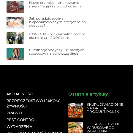
Nowe przepisy – znakowanie
mięsa flagą kraju pochodzenia
Jak poradzić sobie z
niepohamowanym apetytem na
słodycze?
COVID-19 – maksymalna pomoc
dla rolnika – 7000 euro
Eliminacja słodyczy – 8 prostych
sposobów na zdrowszą dietę
Ostatnie artykuły
AKTUALNOŚCI
BEZPIECZEŃSTWO I JAKOŚĆ
#KUPUJŚWIADOMIE
ŻYWNOŚCI
NA GRILLA –
PRODUKT POLSKI
PRAWO
PEST CONTROL
DIETA W LECZENIU
WYDARZENIA
WIRUSOWEGO
ZAPALENIA