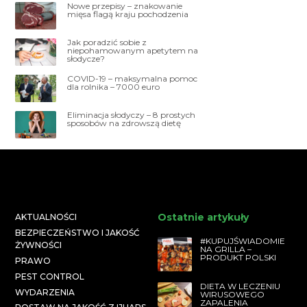
Nowe przepisy – znakowanie
mięsa flagą kraju pochodzenia
Jak poradzić sobie z
niepohamowanym apetytem na
słodycze?
COVID-19 – maksymalna pomoc
dla rolnika – 7000 euro
Eliminacja słodyczy – 8 prostych
sposobów na zdrowszą dietę
Ostatnie artykuły
AKTUALNOŚCI
BEZPIECZEŃSTWO I JAKOŚĆ
#KUPUJŚWIADOMIE
ŻYWNOŚCI
NA GRILLA –
PRODUKT POLSKI
PRAWO
PEST CONTROL
DIETA W LECZENIU
WYDARZENIA
WIRUSOWEGO
ZAPALENIA