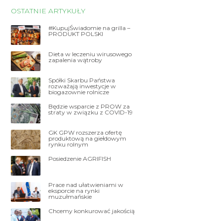
OSTATNIE ARTYKUŁY
#KupujŚwiadomie na grilla –
PRODUKT POLSKI
Dieta w leczeniu wirusowego
zapalenia wątroby
Spółki Skarbu Państwa
rozważają inwestycje w
biogazownie rolnicze
Będzie wsparcie z PROW za
straty w związku z COVID-19
GK GPW rozszerza ofertę
produktową na giełdowym
rynku rolnym
Posiedzenie AGRIFISH
Prace nad ułatwieniami w
eksporcie na rynki
muzułmańskie
Chcemy konkurować jakością