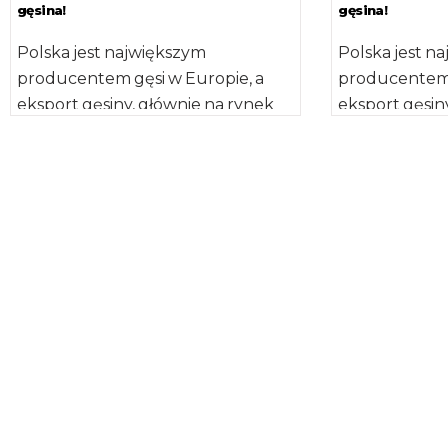
gęsina!
gęsina!
Polska jest największym
Polska jest n
producentem gęsi w Europie, a
producentem 
eksport gęsiny, głównie na rynek
eksport gęsin
niemiecki, sięga około 20 tys. ton
niemiecki, się
rocznie. […]
rocznie. […]