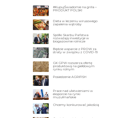
#KupujŚwiadomie na grilla –
PRODUKT POLSKI
Dieta w leczeniu wirusowego
zapalenia wątroby
Spółki Skarbu Państwa
rozważają inwestycje w
biogazownie rolnicze
Będzie wsparcie z PROW za
straty w związku z COVID-19
GK GPW rozszerza ofertę
produktową na giełdowym
rynku rolnym
Posiedzenie AGRIFISH
Prace nad ułatwieniami w
eksporcie na rynki
muzułmańskie
Chcemy konkurować jakością