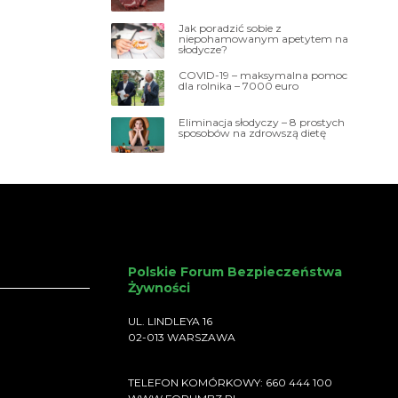
Jak poradzić sobie z
niepohamowanym apetytem na
słodycze?
COVID-19 – maksymalna pomoc
dla rolnika – 7000 euro
Eliminacja słodyczy – 8 prostych
sposobów na zdrowszą dietę
Polskie Forum Bezpieczeństwa
Żywności
UL. LINDLEYA 16
02-013 WARSZAWA
TELEFON KOMÓRKOWY: 660 444 100