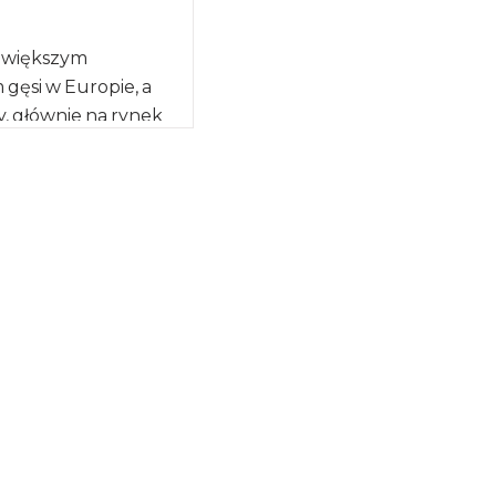
ajwiększym
gęsi w Europie, a
y, głównie na rynek
ga około 20 tys. ton