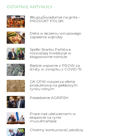
OSTATNIE ARTYKUŁY
#KupujŚwiadomie na grilla –
PRODUKT POLSKI
Dieta w leczeniu wirusowego
zapalenia wątroby
Spółki Skarbu Państwa
rozważają inwestycje w
biogazownie rolnicze
Będzie wsparcie z PROW za
straty w związku z COVID-19
GK GPW rozszerza ofertę
produktową na giełdowym
rynku rolnym
Posiedzenie AGRIFISH
Prace nad ułatwieniami w
eksporcie na rynki
muzułmańskie
Chcemy konkurować jakością