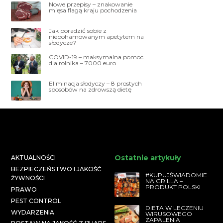
Nowe przepisy – znakowanie
mięsa flagą kraju pochodzenia
Jak poradzić sobie z
niepohamowanym apetytem na
słodycze?
COVID-19 – maksymalna pomoc
dla rolnika – 7000 euro
Eliminacja słodyczy – 8 prostych
sposobów na zdrowszą dietę
Ostatnie artykuły
AKTUALNOŚCI
BEZPIECZEŃSTWO I JAKOŚĆ
#KUPUJŚWIADOMIE
ŻYWNOŚCI
NA GRILLA –
PRODUKT POLSKI
PRAWO
PEST CONTROL
DIETA W LECZENIU
WYDARZENIA
WIRUSOWEGO
ZAPALENIA