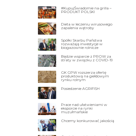
#KupujŚwiadomie na grilla –
PRODUKT POLSKI
Dieta w leczeniu wirusowego
zapalenia wątroby
Spółki Skarbu Państwa
rozważają inwestycje w
biogazownie rolnicze
Będzie wsparcie z PROW za
straty w związku z COVID-19
GK GPW rozszerza ofertę
produktową na giełdowym
rynku rolnym
Posiedzenie AGRIFISH
Prace nad ułatwieniami w
eksporcie na rynki
muzułmańskie
Chcemy konkurować jakością