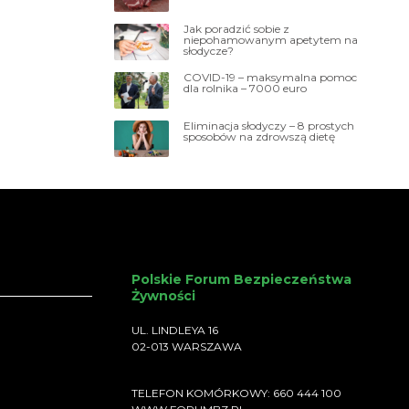
Jak poradzić sobie z
niepohamowanym apetytem na
słodycze?
COVID-19 – maksymalna pomoc
dla rolnika – 7000 euro
Eliminacja słodyczy – 8 prostych
sposobów na zdrowszą dietę
Polskie Forum Bezpieczeństwa
Żywności
UL. LINDLEYA 16
02-013 WARSZAWA
TELEFON KOMÓRKOWY: 660 444 100