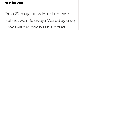
rolniczych
Dnia 22 maja br. w Ministerstwie
Rolnictwa i Rozwoju Wsi odbyła się
uroczystość podpisania przez
ministra Krzysztofa Jurgiela
Porozumień w […]