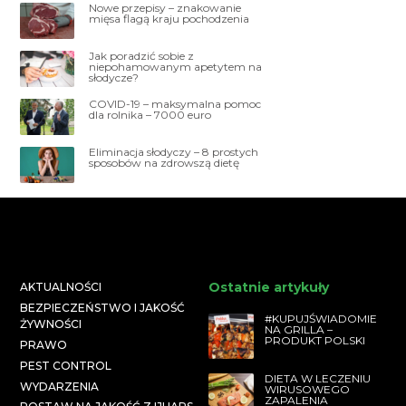
Nowe przepisy – znakowanie
mięsa flagą kraju pochodzenia
Jak poradzić sobie z
niepohamowanym apetytem na
słodycze?
COVID-19 – maksymalna pomoc
dla rolnika – 7000 euro
Eliminacja słodyczy – 8 prostych
sposobów na zdrowszą dietę
Ostatnie artykuły
AKTUALNOŚCI
BEZPIECZEŃSTWO I JAKOŚĆ
#KUPUJŚWIADOMIE
ŻYWNOŚCI
NA GRILLA –
PRODUKT POLSKI
PRAWO
PEST CONTROL
DIETA W LECZENIU
WYDARZENIA
WIRUSOWEGO
ZAPALENIA