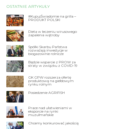
OSTATNIE ARTYKUŁY
#KupujŚwiadomie na grilla –
PRODUKT POLSKI
Dieta w leczeniu wirusowego
zapalenia wątroby
Spółki Skarbu Państwa
rozważają inwestycje w
biogazownie rolnicze
Będzie wsparcie z PROW za
straty w związku z COVID-19
GK GPW rozszerza ofertę
produktową na giełdowym
rynku rolnym
Posiedzenie AGRIFISH
Prace nad ułatwieniami w
eksporcie na rynki
muzułmańskie
Chcemy konkurować jakością