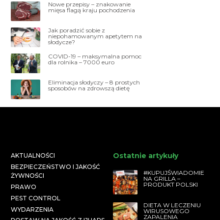
Nowe przepisy – znakowanie
mięsa flagą kraju pochodzenia
Jak poradzić sobie z
niepohamowanym apetytem na
słodycze?
COVID-19 – maksymalna pomoc
dla rolnika – 7000 euro
Eliminacja słodyczy – 8 prostych
sposobów na zdrowszą dietę
Ostatnie artykuły
AKTUALNOŚCI
BEZPIECZEŃSTWO I JAKOŚĆ
#KUPUJŚWIADOMIE
ŻYWNOŚCI
NA GRILLA –
PRODUKT POLSKI
PRAWO
PEST CONTROL
DIETA W LECZENIU
WYDARZENIA
WIRUSOWEGO
ZAPALENIA