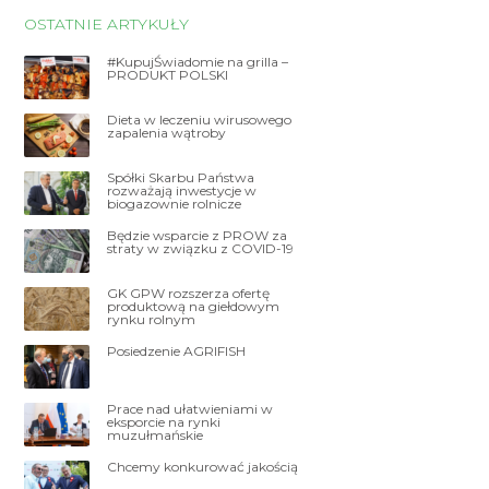
OSTATNIE ARTYKUŁY
#KupujŚwiadomie na grilla –
PRODUKT POLSKI
Dieta w leczeniu wirusowego
zapalenia wątroby
Spółki Skarbu Państwa
rozważają inwestycje w
biogazownie rolnicze
Będzie wsparcie z PROW za
straty w związku z COVID-19
GK GPW rozszerza ofertę
produktową na giełdowym
rynku rolnym
Posiedzenie AGRIFISH
Prace nad ułatwieniami w
eksporcie na rynki
muzułmańskie
Chcemy konkurować jakością