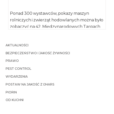
Ponad 300 wystawców, pokazy maszyn
rolniczych i zwierząt hodowlanych można było
zobaczyć na 42. Międzynarodowych Targach
Rolno-Przemysłowych Agro-Tech w
Minikowie. […]
AKTUALNOŚCI
BEZPIECZEŃSTWO I JAKOŚĆ ŻYWNOŚCI
PRAWO
PEST CONTROL
WYDARZENIA
POSTAW NA JAKOŚĆ Z IJHARS
PIORIN
OD KUCHNI