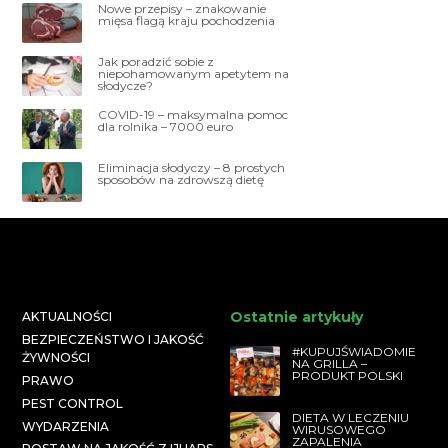
Nowe przepisy – znakowanie
mięsa flagą kraju pochodzenia
Jak poradzić sobie z
niepohamowanym apetytem na
słodycze?
COVID-19 – maksymalna pomoc
dla rolnika – 7000 euro
Eliminacja słodyczy – 8 prostych
sposobów na zdrowszą dietę
Ostatnie artykuły
AKTUALNOŚCI
BEZPIECZEŃSTWO I JAKOŚĆ
#KUPUJŚWIADOMIE
ŻYWNOŚCI
NA GRILLA –
PRODUKT POLSKI
PRAWO
PEST CONTROL
DIETA W LECZENIU
WYDARZENIA
WIRUSOWEGO
ZAPALENIA