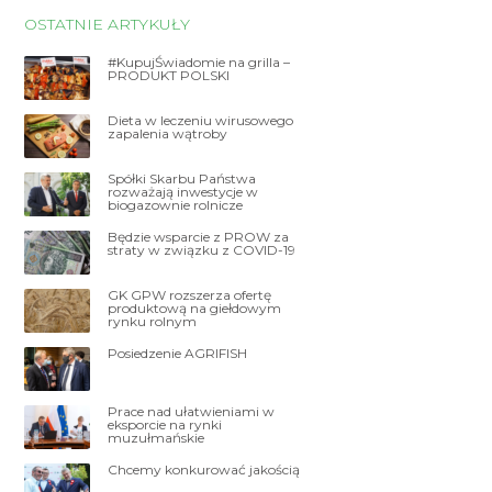
OSTATNIE ARTYKUŁY
#KupujŚwiadomie na grilla –
PRODUKT POLSKI
Dieta w leczeniu wirusowego
zapalenia wątroby
Spółki Skarbu Państwa
rozważają inwestycje w
biogazownie rolnicze
Będzie wsparcie z PROW za
straty w związku z COVID-19
GK GPW rozszerza ofertę
produktową na giełdowym
rynku rolnym
Posiedzenie AGRIFISH
Prace nad ułatwieniami w
eksporcie na rynki
muzułmańskie
Chcemy konkurować jakością