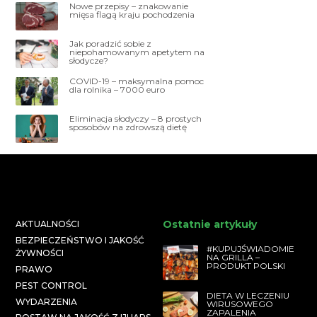
Nowe przepisy – znakowanie
mięsa flagą kraju pochodzenia
Jak poradzić sobie z
niepohamowanym apetytem na
słodycze?
COVID-19 – maksymalna pomoc
dla rolnika – 7000 euro
Eliminacja słodyczy – 8 prostych
sposobów na zdrowszą dietę
Ostatnie artykuły
AKTUALNOŚCI
BEZPIECZEŃSTWO I JAKOŚĆ
#KUPUJŚWIADOMIE
ŻYWNOŚCI
NA GRILLA –
PRODUKT POLSKI
PRAWO
PEST CONTROL
DIETA W LECZENIU
WYDARZENIA
WIRUSOWEGO
ZAPALENIA