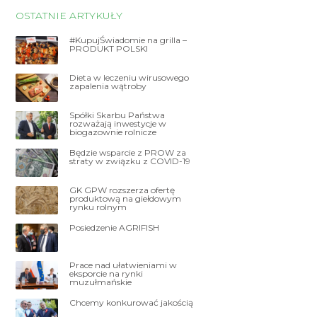
OSTATNIE ARTYKUŁY
#KupujŚwiadomie na grilla –
PRODUKT POLSKI
Dieta w leczeniu wirusowego
zapalenia wątroby
Spółki Skarbu Państwa
rozważają inwestycje w
biogazownie rolnicze
Będzie wsparcie z PROW za
straty w związku z COVID-19
GK GPW rozszerza ofertę
produktową na giełdowym
rynku rolnym
Posiedzenie AGRIFISH
Prace nad ułatwieniami w
eksporcie na rynki
muzułmańskie
Chcemy konkurować jakością